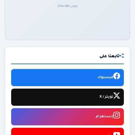
إعلان 300×250
تابعنا على
فيسبوك
تويتر / X
إنستغرام