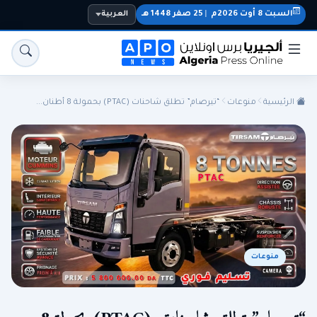
السبت 8 أوت 2026م
|
25 صفر 1448 هـ
العربية
الرئيسية
منوعات
“تيرصام” تطلق شاحنات (PTAC) بحمولة 8 أطنان...
الجزائر
الجالية
المنتخب الوطني
سياسة
منوعات
اقتصاد
رياضة