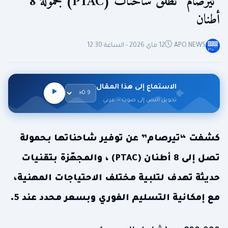
“تيرصام” تطلق شاحنات (PTAC) بحمولة 8
أطنان
APO NEWS
12 ماي 2026 - الساعة 12:30
الاستماع إلى هذا المقال
تحويل النص إلى صوت — عربي
كشفت “تيرصام” عن توفير شاحناتها بحمولة
تصل إلى 8 أطنان (PTAC) ، والمجهّزة بتقنيات
حديثة تهدف لتلبية مختلف الاحتياجات المهنية،
مع إمكانية التسليم الفوري وبسعر محدد عند 5.