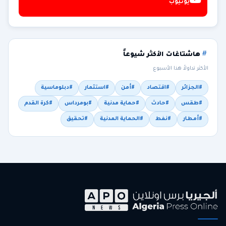
يوتيوب
هاشتاغات الأكثر شيوعاً
الأكثر تداولاً هذا الأسبوع
#الجزائر
#اقتصاد
#أمن
#استثمار
#دبلوماسية
#طقس
#حادث
#حماية مدنية
#بومرداس
#كرة القدم
#أمطار
#نفط
#الحماية المدنية
#تحقيق