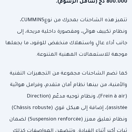
800.000 دج (شامل الرسوم).
تتميز هذه الشاحنات بمحرك من نوعCUMMINS،
ونظام تكييف هوائي، ومقصورة داخلية مريحة، إلى
جانب أداء عالٍ واستهلاك منخفض للوقود، ما يجعلها
موجهة للاستعمالات المهنية المتنوعة.
كما تضم الشاحنات مجموعة من التجهيزات التقنية
والأمنية، من بينها نظام أمان متقدم، وفرامل هوائية
(Frein à air)، ونظام توجيه مدعّم (Direction
assistée)، إضافة إلى هيكل قوي (Châssis robuste)
ونظام تعليق معزز (Suspension renforcée) لضمان
ثبات أكبر أثناء القيادة. وتتضمن المواصفات كذلك