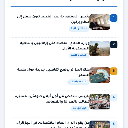
رئيس الجمهورية عبد المجيد تبون يصل إلى
1
مطار برلين
أحداث وطنية
وزارة الدفاع: القضاء على إرهابيين بالناحية
2
العسكرية الأولى
أحداث وطنية
بنك الجزائر يوضح تفاصيل جديدة حول منحة
3
السفر
سياحة وأسفار
باريس تنتفض من أجل أيمن صواش.. مسيرة
4
تطالب بالعدالة والقصاص
أخبار الجالية
من يقود الرأي العام الاقتصادي في الجزائر؟…
5