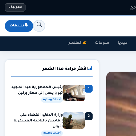
حج
العربية
تنبيهات
ميديا
منوعات
الطقس
الأكثر قراءة هذا الشهر
رئيس الجمهورية عبد المجيد
1
تبون يصل إلى مطار برلين
أحداث وطنية
وزارة الدفاع: القضاء على
2
إرهابيين بالناحية العسكرية
الأولى
أحداث وطنية