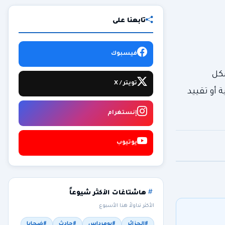
تابعنا على
فيسبوك
شكل
تويتر / X
التحتية أو تقييد
إنستغرام
يوتيوب
هاشتاغات الأكثر شيوعاً
الأكثر تداولاً هذا الأسبوع
#الجزائر
#بومرداس
#حادث
#ضحايا