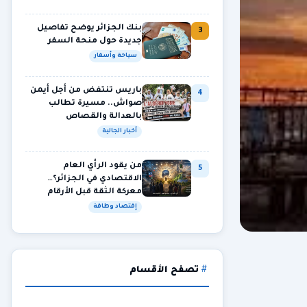
بنك الجزائر يوضح تفاصيل
3
جديدة حول منحة السفر
سياحة وأسفار
باريس تنتفض من أجل أيمن
4
صواش.. مسيرة تطالب
بالعدالة والقصاص
أخبار الجالية
من يقود الرأي العام
5
الاقتصادي في الجزائر؟…
معركة الثقة قبل الأرقام
إقتصاد وطاقة
تصفح الأقسام