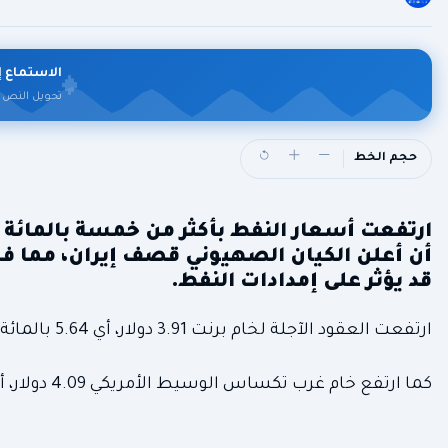
الاستماع إ
تحويل النص 
حجم الخط
ارتفعت أسعار النفط بأكثر من خمسة بالمائة إ
أن أعلن الكيان الصهيوني قصف إيران، مما ف
قد يؤثر على إمدادات النفط.
ارتفعت العقود الآجلة لخام برنت 3.91 دولار، أي 5.64 بالمائة لتصل إلى 73.27 دولار للبرميل.
كما ارتفع خام غرب تكساس الوسيط الأمريكي 4.09 دولار، أي 6.01 بالمائة إلى 72.13 دولار للبرميل الساعة 0146 بتوقيت غرينتش.