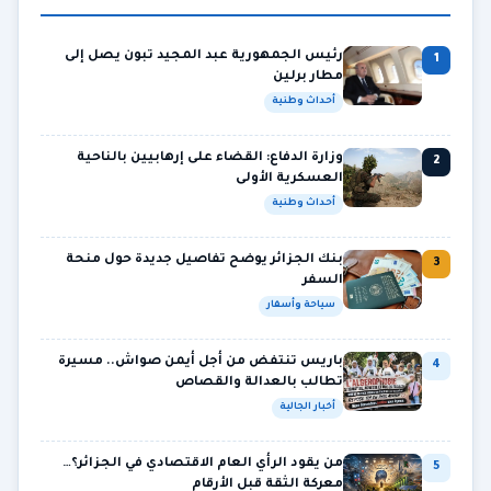
رئيس الجمهورية عبد المجيد تبون يصل إلى
1
مطار برلين
أحداث وطنية
وزارة الدفاع: القضاء على إرهابيين بالناحية
2
العسكرية الأولى
أحداث وطنية
بنك الجزائر يوضح تفاصيل جديدة حول منحة
3
السفر
سياحة وأسفار
باريس تنتفض من أجل أيمن صواش.. مسيرة
4
تطالب بالعدالة والقصاص
أخبار الجالية
من يقود الرأي العام الاقتصادي في الجزائر؟…
5
معركة الثقة قبل الأرقام