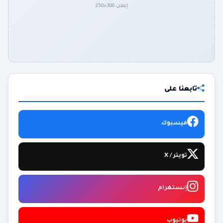
إعلان 300×250
تابعنا على
فيسبوك
تويتر / X
إنستغرام
يوتيوب