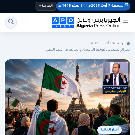
الجمعة 7 أوت 2026م
|
24 صفر 1448 هـ
العربية
الرئيسية
أخبار الجالية
الجزائر تستدعي قوتها الناعمة…والجالية في قلب المعر...
الجزائر
الجالية
المنتخب الوطني
سياسة
اقتصاد
رياضة
أخبار الجالية