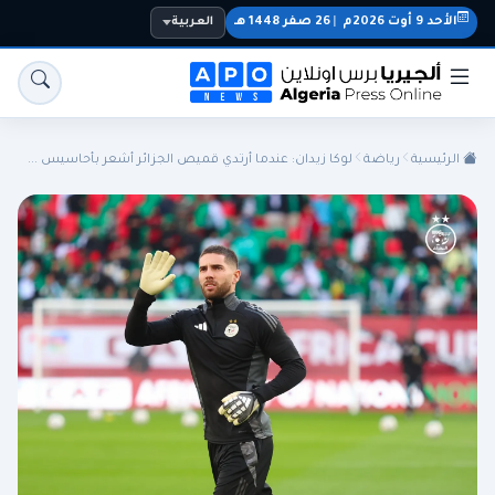
الأحد 9 أوت 2026م
|
26 صفر 1448 هـ
العربية
الرئيسية
رياضة
لوكا زيدان: عندما أرتدي قميص الجزائر أشعر بأحاسيس ...
الجزائر
الجالية
المنتخب الوطني
سياسة
اقتصاد
رياضة