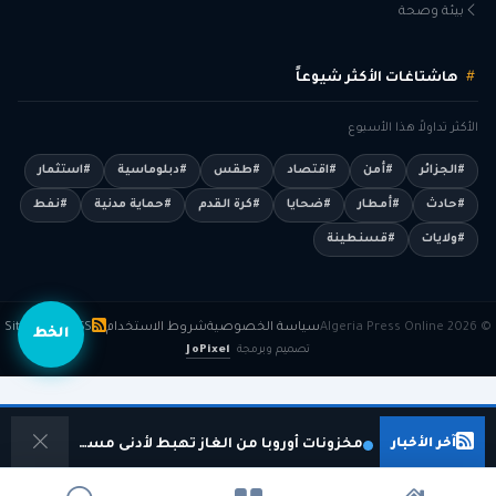
بيئة وصحة
هاشتاغات الأكثر شيوعاً
الأكثر تداولاً هذا الأسبوع
#الجزائر
#أمن
#اقتصاد
#طقس
#دبلوماسية
#استثمار
#حادث
#أمطار
#ضحايا
#كرة القدم
#حماية مدنية
#نفط
#ولايات
#قسنطينة
© 2026 Algeria Press Online
سياسة الخصوصية
شروط الاستخدام
RSS
Sitemap
الخط
تصميم وبرمجة
JoPixel
آخر الأخبار
مخزونات أوروبا من الغاز تهبط لأدنى مستوى