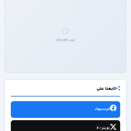
إعلان 300×250
تابعنا على
فيسبوك
تويتر / X