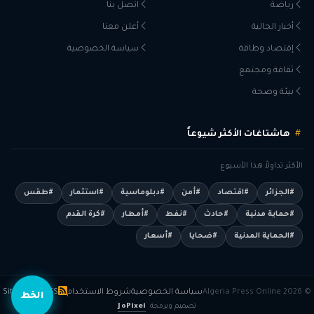
رياضة
اتصل بنا
أخبار الجالية
أعلن معنا
إقتصاد وطاقة
سياسة الخصوصية
ثقافة ومجتمع
بيئة وصحة
هاشتاغات الأكثر شيوعاً
الأكثر تداولاً هذا الأسبوع
#الجزائر
#اقتصاد
#أمن
#دبلوماسية
#استثمار
#طقس
#حماية مدنية
#حادث
#نفط
#أمطار
#كرة القدم
#الحماية المدنية
#ضحايا
#أسعار
© 2026 Algeria Press Online
سياسة الخصوصية
شروط الاستخدام
RSS
Sitemap
الخط
تصميم وبرمجة
JoPixel