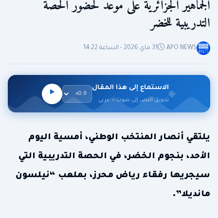
الجماهير الجزائرية على موعد لحضور الحصة
التدريبية للخضر
APO NEWS
31 ماي 2026 - الساعة 14:22
الاستماع إلى هذا المقال
تحويل النص إلى صوت — عربي
يلتقي أنصار المنتخب الوطني، أمسية اليوم
الأحد، بنجوم الخضر، في الحصة التدريبية التي
سيجريها رفقاء رياض محرز، بملعب “نيلسون
مانديلا”.