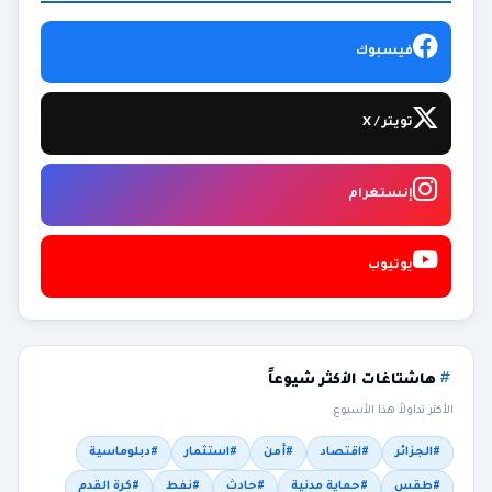
فيسبوك
تويتر / X
إنستغرام
يوتيوب
هاشتاغات الأكثر شيوعاً
الأكثر تداولاً هذا الأسبوع
#الجزائر
#اقتصاد
#أمن
#استثمار
#دبلوماسية
#طقس
#حماية مدنية
#حادث
#نفط
#كرة القدم