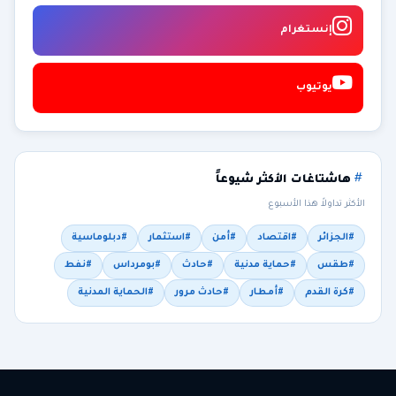
إنستغرام
يوتيوب
هاشتاغات الأكثر شيوعاً
الأكثر تداولاً هذا الأسبوع
#الجزائر
#اقتصاد
#أمن
#استثمار
#دبلوماسية
#طقس
#حماية مدنية
#حادث
#بومرداس
#نفط
#كرة القدم
#أمطار
#حادث مرور
#الحماية المدنية