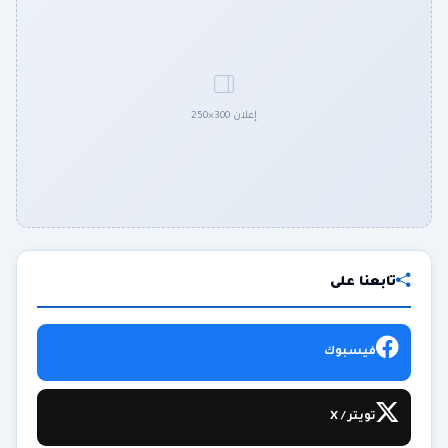
إعلان 300×250
تابعنا على
فيسبوك
تويتر / X