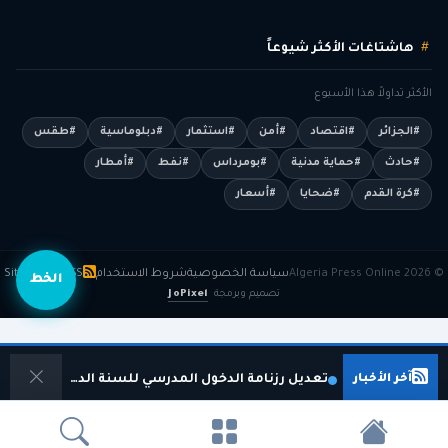
هاشتاغات الأكثر شيوعاً
الأكثر تداولاً هذا الأسبوع
#الجزائر
#اقتصاد
#أمن
#استثمار
#دبلوماسية
#طقس
#حادث
#حماية مدنية
#بومرداس
#نفط
#أمطار
#كرة القدم
#ضحايا
#أسعار
© 2026 Algeria Press Online
سياسة الخصوصية
شروط الاستخدام
RSS
Sitemap
الخط
تصميم وبرمجة
JoPixel
آخر الأخبار
تعديل رزنامة الدخول المدرسي للسنة الدراسية 2026-2027