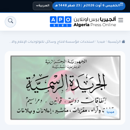
الخميس 6 أوت 2026م
|
23 صفر 1448 هـ
العربية
الرئيسية
ميديا
استحداث مؤسسة لانتاج وسائل تكنولوجيات الإعلام والا...
الجزائر
الجالية
المنتخب الوطني
سياسة
اقتصاد
رياضة
ميديا