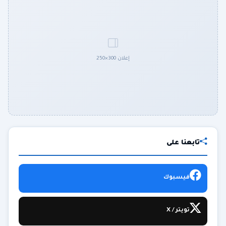
إعلان 300×250
تابعنا على
فيسبوك
تويتر / X