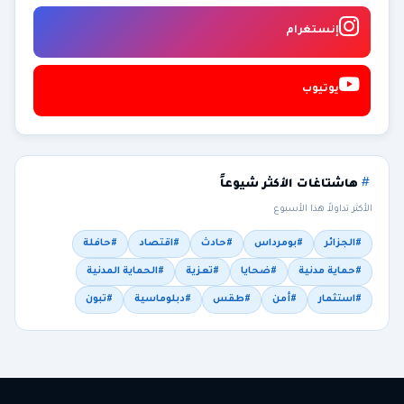
إنستغرام
يوتيوب
هاشتاغات الأكثر شيوعاً
الأكثر تداولاً هذا الأسبوع
#الجزائر
#بومرداس
#حادث
#اقتصاد
#حافلة
#حماية مدنية
#ضحايا
#تعزية
#الحماية المدنية
#استثمار
#أمن
#طقس
#دبلوماسية
#تبون