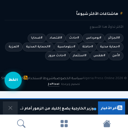
هاشتاغات الأكثر شيوعاً
الأكثر تداولاً هذا الأسبوع
#الجزائر
#بومرداس
#حادث
#اقتصاد
#ضحايا
#حماية مدنية
#حافلة
#دبلوماسية
#الحماية المدنية
#تعزية
#أمن
#طقس
#استثمار
#حادث مرور
© 2026 Algeria Press Online
سياسة الخصوصية
شروط الاستخدام
RSS
Sitemap
الخط
تصميم وبرمجة
JoPixel
آخر الأخبار
وزير الخارجية يضع إكليلا من الزهور أمام تمثال النصر بمينسك