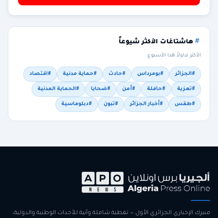
هاشتاغات الأكثر شيوعاً
الأكثر تداولاً هذا الأسبوع
#الجزائر
#بومرداس
#حادث
#حماية مدنية
#اقتصاد
#تعزية
#حافلة
#أمن
#ضحايا
#الحماية المدنية
#طقس
#أخبار الجزائر
#تبون
#دبلوماسية
منبرك الإخباري الجزائري الأول — تغطية شاملة وآنية للأحداث الوطنية والدولية،