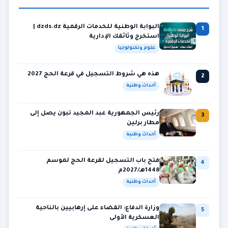
البوابة الوطنية للخدمات الرقمية dzds.dz |
1
استخرج وثائقك الإدارية
علوم وتكنولوجيا
هذه هي شروط التسجيل في قرعة الحج 2027
2
أحداث وطنية
رئيس الجمهورية عبد المجيد تبون يصل إلى
3
مطار برلين
أحداث وطنية
فتح باب التسجيل لقرعة الحج لموسم
4
1448هـ/2027م
أحداث وطنية
وزارة الدفاع: القضاء على إرهابيين بالناحية
5
العسكرية الأولى