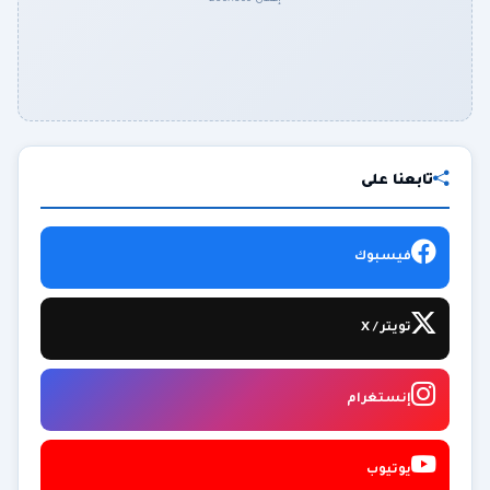
تابعنا على
فيسبوك
تويتر / X
إنستغرام
يوتيوب