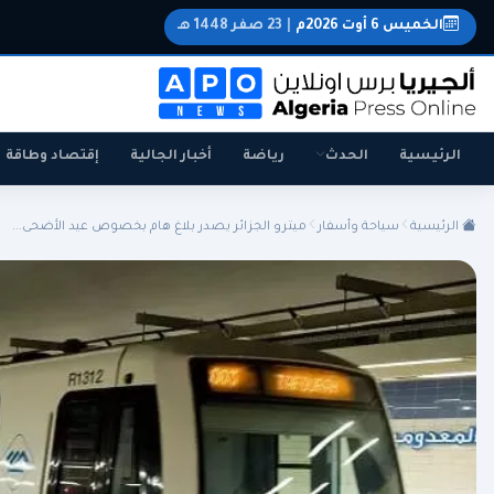
الخميس 6 أوت 2026م
|
23 صفر 1448 هـ
الرئيسية
الحدث
رياضة
أخبار الجالية
إقتصاد وطاقة
الرئيسية
سياحة وأسفار
ميترو الجزائر يصدر بلاغ هام بخصوص عيد الأضحى...
الجزائر
الجالية
المنتخب الوطني
سياسة
اقتصاد