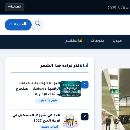
ذة 2025
العربية
تنبيهات
ميديا
منوعات
الطقس
الأكثر قراءة هذا الشهر
البوابة الوطنية للخدمات
1
الرقمية dzds.dz | استخرج
وثائقك الإدارية
علوم وتكنولوجيا
هذه هي شروط التسجيل في
2
قرعة الحج 2027
أحداث وطنية