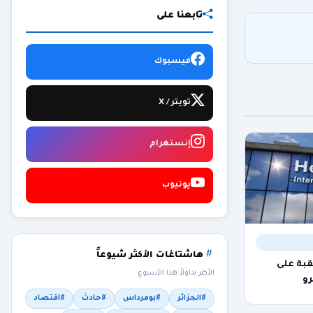
تابعنا على
فيسبوك
تويتر / X
إنستغرام
يوتيوب
هاشتاغات الأكثر شيوعاً
قبة على
الأكثر تداولاً هذا الأسبوع
رو
#الجزائر
#بومرداس
#حادث
#اقتصاد