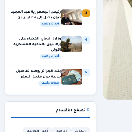
رئيس الجمهورية عبد المجيد
3
تبون يصل إلى مطار برلين
أحداث وطنية
وزارة الدفاع: القضاء على
4
إرهابيين بالناحية العسكرية
الأولى
أحداث وطنية
بنك الجزائر يوضح تفاصيل
5
جديدة حول منحة السفر
سياحة وأسفار
تصفح الأقسام
الحدث
رياضة
أخبار الجالية