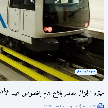
سياحة وأسفار
ميترو الجزائر يصدر بلاغ هام بخصوص عيد الأض
APO NEWS
28 ماي 2026 - الساعة 19:29