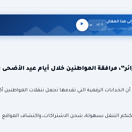
لى هذا المقال
إلى صوت — عربي
ئر”، مرافقة المواطنين خلال أيام عيد الأضحى
الخدانات الرقمية التي تقدمها تجعل تنقلات المواطنين أكث
 شركة “سيما”، أنه مع تطبيق” El Metro” ، يمكنكم التنقل بسهولة، شحن الاشتراكات، واكتشاف المواق