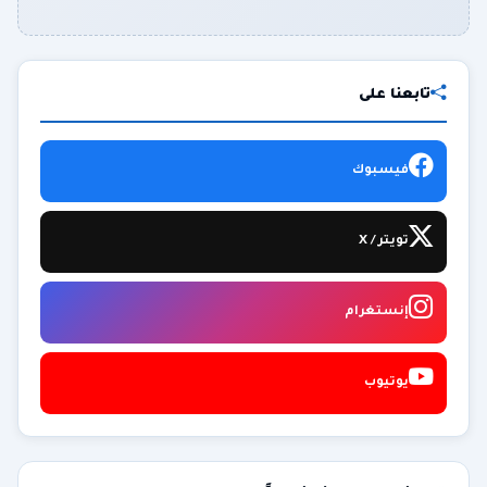
تابعنا على
فيسبوك
تويتر / X
إنستغرام
يوتيوب