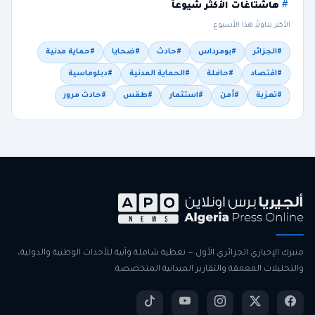
هاشتاغات الأكثر شيوعاً
الأكثر تداولاً هذا الأسبوع
#الجزائر
#بومرداس
#حادث
#ضحايا
#حماية مدنية
#اقتصاد
#حافلة
#الحماية المدنية
#دبلوماسية
#تعزية
#أمن
#استثمار
#طقس
#حادث مرور
منبرك الإخباري الجزائري الأول — تغطية شاملة وآنية للأحداث الوطنية والدولية،
والتحليلات المعمقة والتقارير الميدانية المتخصصة.