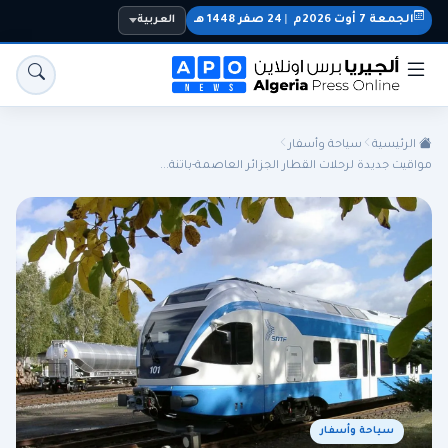
الجمعة 7 أوت 2026م
|
24 صفر 1448 هـ
العربية
الرئيسية
سياحة وأسفار
مواقيت جديدة لرحلات القطار الجزائر العاصمة-باتنة...
الجزائر
الجالية
المنتخب الوطني
سياسة
اقتصاد
رياضة
سياحة وأسفار