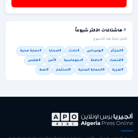
هاشتاغات الأكثر شيوعاً
الأكثر تداولاً هذا الأسبوع
#الجزائر
#بومرداس
#حادث
#ضحايا
#حماية مدنية
#اقتصاد
#حافلة
#دبلوماسية
#أمن
#طقس
#تعزية
#الحماية المدنية
#استثمار
#نفط