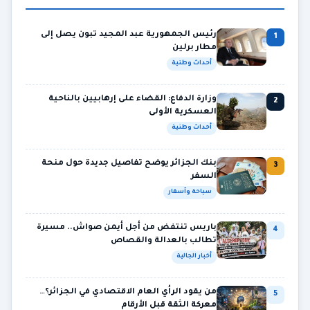
رئيس الجمهورية عبد المجيد تبون يصل إلى
1
مطار برلين
أحداث وطنية
وزارة الدفاع: القضاء على إرهابيين بالناحية
2
العسكرية الأولى
أحداث وطنية
بنك الجزائر يوضح تفاصيل جديدة حول منحة
3
السفر
سياحة وأسفار
باريس تنتفض من أجل أيمن صواش.. مسيرة
4
تطالب بالعدالة والقصاص
أخبار الجالية
من يقود الرأي العام الاقتصادي في الجزائر؟…
5
معركة الثقة قبل الأرقام