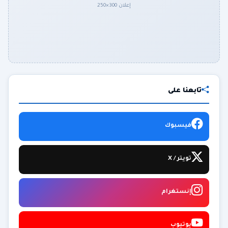
إعلان 300×250
تابعنا على
فيسبوك
تويتر / X
إنستغرام
يوتيوب