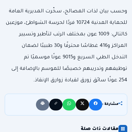
وحسب بيان لذات المصالح، سخّرت المديرية العامة
للحماية المدنية 10724 فردًا لحرسة الشواطئ، موزعين
كالتالي: 1009 عون بمختلف الرتب لتأطير وتسيير
المراكز و416 غطاسًا محترفًا و30 طبيبًا لضمان
التدخل الطبي السريع و9015 عونًا موسميًا تم
توظيفهم وتدريبهم خصيصًا للموسم بالإضافة إلى
254 عونًا سائق زورق لقيادة زوارق الإنقاذ.
مشاركة :
مقالات ذات صلة