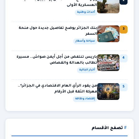
2
العسكرية الأولى
أحداث وطنية
بنك الجزائر يوضح تفاصيل جديدة حول منحة
3
السفر
سياحة وأسفار
باريس تنتفض من أجل أيمن صواش.. مسيرة
4
تطالب بالعدالة والقصاص
أخبار الجالية
من يقود الرأي العام الاقتصادي في الجزائر؟…
5
معركة الثقة قبل الأرقام
إقتصاد وطاقة
تصفح الأقسام