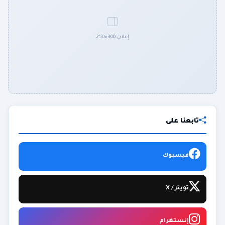
إعلان 300×250
تابعنا على
فيسبوك
تويتر / X
إنستغرام