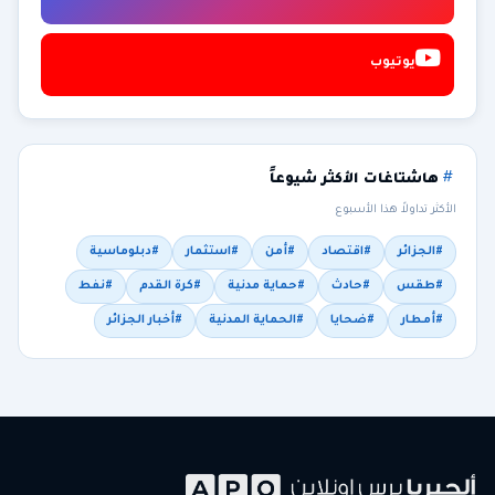
يوتيوب
هاشتاغات الأكثر شيوعاً
الأكثر تداولاً هذا الأسبوع
#الجزائر
#اقتصاد
#أمن
#استثمار
#دبلوماسية
#طقس
#حادث
#حماية مدنية
#كرة القدم
#نفط
#أمطار
#ضحايا
#الحماية المدنية
#أخبار الجزائر