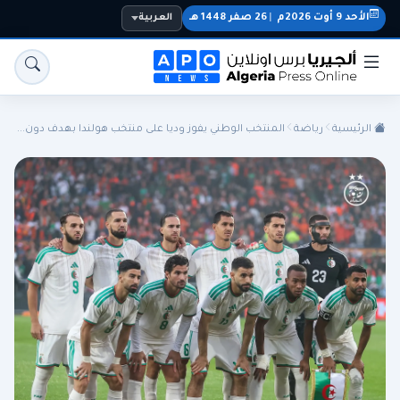
الأحد 9 أوت 2026م
|
26 صفر 1448 هـ
العربية
الرئيسية
رياضة
المنتخب الوطني يفوز وديا على منتخب هولندا بهدف دون...
الجزائر
الجالية
المنتخب الوطني
سياسة
اقتصاد
رياضة