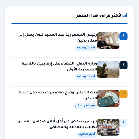
الأكثر قراءة هذا الشهر
رئيس الجمهورية عبد المجيد تبون يصل إلى
1
مطار برلين
أحداث وطنية
وزارة الدفاع: القضاء على إرهابيين بالناحية
2
العسكرية الأولى
أحداث وطنية
بنك الجزائر يوضح تفاصيل جديدة حول منحة
3
السفر
سياحة وأسفار
باريس تنتفض من أجل أيمن صواش.. مسيرة
4
تطالب بالعدالة والقصاص
أخبار الجالية