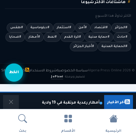
هاشتاغات الأكثر شيوعاً
الأكثر تداولاً هذا الأسبوع
#الجزائر
#اقتصاد
#أمن
#استثمار
#دبلوماسية
#طقس
#حادث
#حماية مدنية
#كرة القدم
#نفط
#أمطار
#ضحايا
#الحماية المدنية
#أخبار الجزائر
© 2026 Algeria Press Online
سياسة الخصوصية
شروط الاستخدام
RSS
Sitemap
الخط
تصميم وبرمجة
JoPixel
آخر الأخبار
أمطار رعدية مرتقبة في 19 ولاية
الرئيسية
الأقسام
بحث