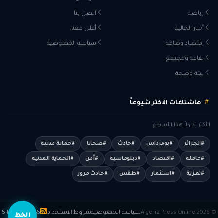
رياضة
اتصل بنا
أخبار الجالية
أعلن معنا
إقتصاد وطاقة
سياسة الخصوصية
ثقافة ومجتمع
بيئة وصحة
هاشتاغات الأكثر شيوعاً
الأكثر تداولاً هذا الأسبوع
#الجزائر
#بومرداس
#حادث
#ضحايا
#حماية مدنية
#حافلة
#اقتصاد
#دبلوماسية
#أمن
#الحماية المدنية
#تعزية
#استثمار
#طقس
#حادث مرور
© 2026 Algeria Press Online
سياسة الخصوصية
شروط الاستخدام
RSS
Sitemap
الخط