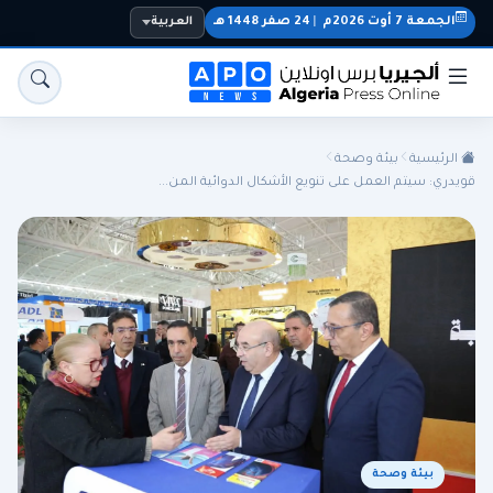
الجمعة 7 أوت 2026م
|
24 صفر 1448 هـ
العربية
الرئيسية
بيئة وصحة
قويدري: سيتم العمل على تنويع الأشكال الدوائية المن...
الجزائر
الجالية
المنتخب الوطني
سياسة
اقتصاد
رياضة
بيئة وصحة