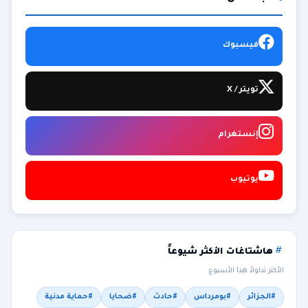
فيسبوك
تويتر / X
إنستغرام
يوتيوب
هاشتاغات الأكثر شيوعاً
الأكثر تداولاً هذا الأسبوع
#الجزائر
#بومرداس
#حادث
#ضحايا
#حماية مدنية