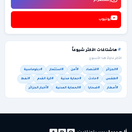
إنستغرام
يوتيوب
هاشتاغات الأكثر شيوعاً
الأكثر تداولاً هذا الأسبوع
#الجزائر
#اقتصاد
#أمن
#استثمار
#دبلوماسية
#طقس
#حادث
#حماية مدنية
#كرة القدم
#نفط
#أمطار
#ضحايا
#الحماية المدنية
#أخبار الجزائر