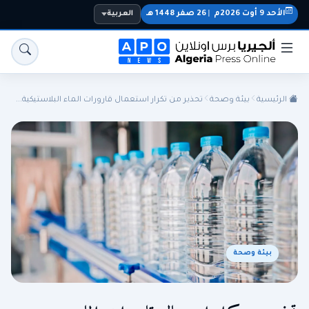
الأحد 9 أوت 2026م
|
26 صفر 1448 هـ
العربية
الرئيسية
بيئة وصحة
تحذير من تكرار استعمال قارورات الماء البلاستيكية...
الجزائر
الجالية
المنتخب الوطني
سياسة
اقتصاد
رياضة
بيئة وصحة