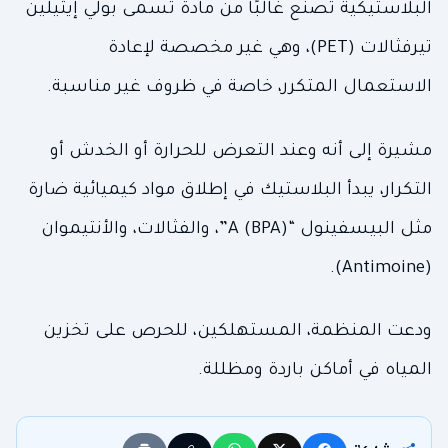
البلاستيكية تُصنع غالبًا من مادة تُسمى بولي إيثيلين
تيرفثالات (PET)، وهي غير مخصصة لإعادة
الاستعمال المتكرر، خاصة في ظروف غير مناسبة.
مشيرة إلى أنه وعند التعرض للحرارة أو الخدش أو
التكرار، يبدأ البلاستيك في إطلاق مواد كيميائية ضارة
مثل البيسفينول “A (BPA)”، والفثالات، والأنتيموان
(Antimoine).
ودعت المنظمة، المستهلكين، للحرص على تخزين
المياه في أماكن باردة ومظللة.