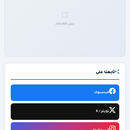
إعلان 300×250
تابعنا على
فيسبوك
تويتر / X