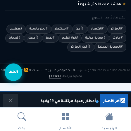
هاشتاغات الأكثر شيوعاً
الأكثر تداولاً هذا الأسبوع
#الجزائر
#اقتصاد
#أمن
#استثمار
#دبلوماسية
#طقس
#حادث
#حماية مدنية
#كرة القدم
#نفط
#أمطار
#ضحايا
#الحماية المدنية
#أخبار الجزائر
© 2026 Algeria Press Online
سياسة الخصوصية
شروط الاستخدام
RSS
Sitemap
الخط
تصميم وبرمجة
JoPixel
آخر الأخبار
أمطار رعدية مرتقبة في 19 ولاية
الرئيسية
الأقسام
بحث