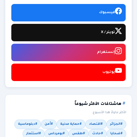
فيسبوك
تويتر / X
إنستغرام
يوتيوب
هاشتاغات الأكثر شيوعاً
الأكثر تداولاً هذا الأسبوع
#الجزائر
#اقتصاد
#حماية مدنية
#أمن
#دبلوماسية
#ضحايا
#حادث
#طقس
#بومرداس
#استثمار