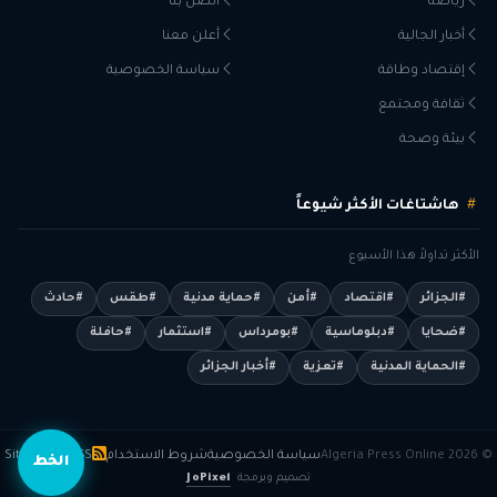
رياضة
اتصل بنا
أخبار الجالية
أعلن معنا
إقتصاد وطاقة
سياسة الخصوصية
ثقافة ومجتمع
بيئة وصحة
هاشتاغات الأكثر شيوعاً
الأكثر تداولاً هذا الأسبوع
#الجزائر
#اقتصاد
#أمن
#حماية مدنية
#طقس
#حادث
#ضحايا
#دبلوماسية
#بومرداس
#استثمار
#حافلة
#الحماية المدنية
#تعزية
#أخبار الجزائر
© 2026 Algeria Press Online
سياسة الخصوصية
شروط الاستخدام
RSS
Sitemap
الخط
تصميم وبرمجة
JoPixel