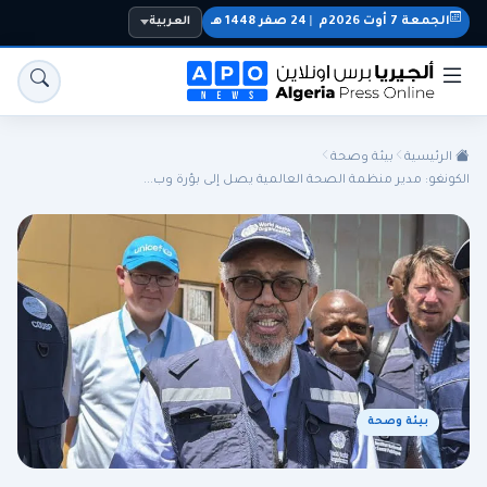
الجمعة 7 أوت 2026م
|
24 صفر 1448 هـ
العربية
الرئيسية
بيئة وصحة
الكونغو: مدير منظمة الصحة العالمية يصل إلى بؤرة وب...
الجزائر
الجالية
المنتخب الوطني
سياسة
اقتصاد
رياضة
بيئة وصحة