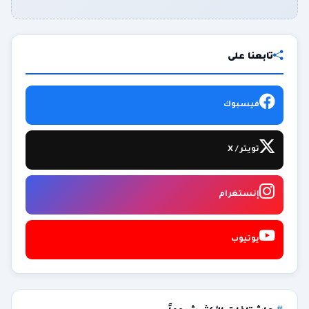
تابعنا على
فيسبوك
تويتر / X
إنستغرام
يوتيوب