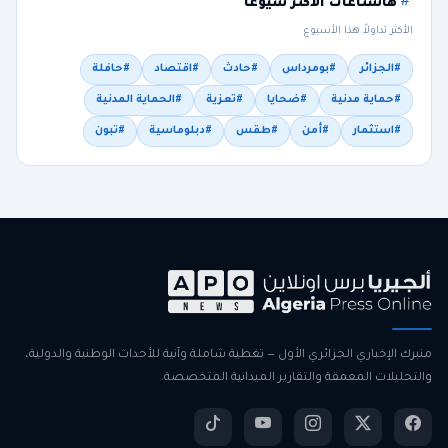
هاشتاغات الأكثر شيوعاً
الأكثر تداولاً هذا الأسبوع
#الجزائر
#بومرداس
#حادث
#اقتصاد
#حافلة
#حماية مدنية
#ضحايا
#تعزية
#الحماية المدنية
#استثمار
#أمن
#طقس
#دبلوماسية
#تبون
منبرك الإخباري الجزائري الأول — تغطية شاملة وآنية للأحداث الوطنية والدولية،
والتحليلات المعمقة والتقارير الميدانية المتخصصة.