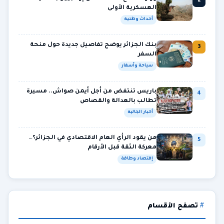
2
العسكرية الأولى
أحداث وطنية
بنك الجزائر يوضح تفاصيل جديدة حول منحة
3
السفر
سياحة وأسفار
باريس تنتفض من أجل أيمن صواش.. مسيرة
4
تطالب بالعدالة والقصاص
أخبار الجالية
من يقود الرأي العام الاقتصادي في الجزائر؟…
5
معركة الثقة قبل الأرقام
إقتصاد وطاقة
تصفح الأقسام