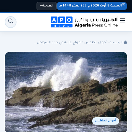
السبت 8 أوت 2026م
|
25 صفر 1448 هـ
العربية
الرئيسية
أحوال الطقس
أمواج عالية في هذه السواحل...
الجزائر
الجالية
المنتخب الوطني
سياسة
اقتصاد
رياضة
أحوال الطقس