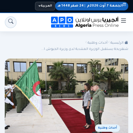
الجمعة 7 أوت 2026م
|
24 صفر 1448 هـ
العربية
الرئيسية
أحداث وطنية
شنقريحة يستقبل الوزيرة المنتدبة لدى وزيرة الجيوش ا...
الجزائر
الجالية
المنتخب الوطني
سياسة
اقتصاد
رياضة
أحداث وطنية