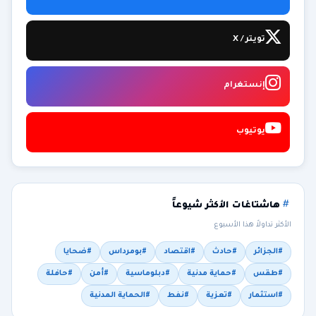
تويتر / X
إنستغرام
يوتيوب
هاشتاغات الأكثر شيوعاً
الأكثر تداولاً هذا الأسبوع
#الجزائر
#حادث
#اقتصاد
#بومرداس
#ضحايا
#طقس
#حماية مدنية
#دبلوماسية
#أمن
#حافلة
#استثمار
#تعزية
#نفط
#الحماية المدنية