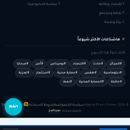
إقتصاد وطاقة
سياسة الخصوصية
ثقافة ومجتمع
بيئة وصحة
هاشتاغات الأكثر شيوعاً
الأكثر تداولاً هذا الأسبوع
#الجزائر
#حادث
#اقتصاد
#بومرداس
#أمن
#ضحايا
#دبلوماسية
#طقس
#حماية مدنية
#استثمار
#تعزية
#حافلة
#الحماية المدنية
#نفط
© 2026 Algeria Press Online
سياسة الخصوصية
شروط الاستخدام
RSS
Sitemap
الخط
تصميم وبرمجة
JoPixel