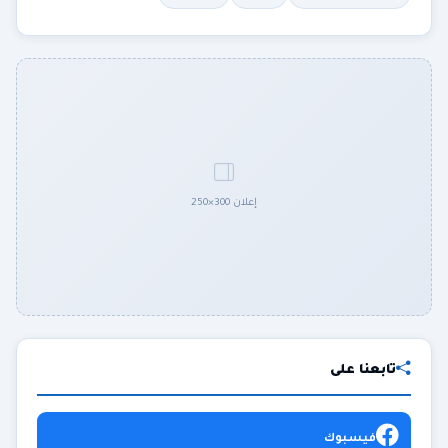
إعلان 300×250
تابعنا على
فيسبوك