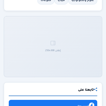
علوم وتكنولوجيا
ميديا
منوعات
إعلان 300×250
تابعنا على