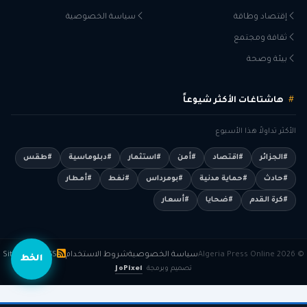
إقتصاد وطاقة
سياسة الخصوصية
ثقافة ومجتمع
بيئة وصحة
هاشتاغات الأكثر شيوعاً
الأكثر تداولاً هذا الأسبوع
#الجزائر
#اقتصاد
#أمن
#استثمار
#دبلوماسية
#طقس
#حادث
#حماية مدنية
#بومرداس
#نفط
#أمطار
#كرة القدم
#ضحايا
#أسعار
© 2026 Algeria Press Online
سياسة الخصوصية
شروط الاستخدام
RSS
Sitemap
الخط
تصميم وبرمجة
JoPixel