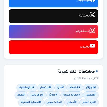
فيسبوك
تويتر / X
إنستغرام
يوتيوب
هاشتاغات الأكثر شيوعاً
الأكثر تداولاً هذا الأسبوع
#الجزائر
#اقتصاد
#أمن
#استثمار
#دبلوماسية
#طقس
#حماية مدنية
#حادث
#بومرداس
#نفط
#كرة القدم
#أمطار
#حادث مرور
#الحماية المدنية