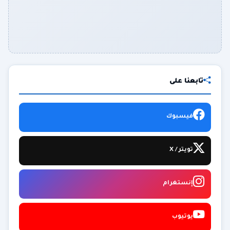
تابعنا على
فيسبوك
تويتر / X
إنستغرام
يوتيوب