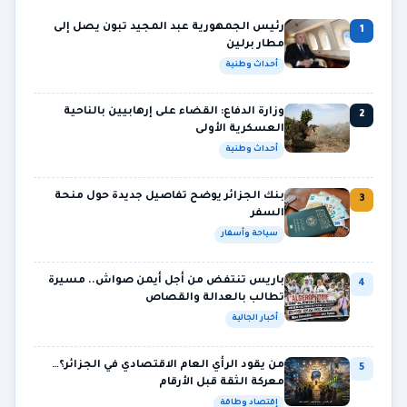
رئيس الجمهورية عبد المجيد تبون يصل إلى
1
مطار برلين
أحداث وطنية
وزارة الدفاع: القضاء على إرهابيين بالناحية
2
العسكرية الأولى
أحداث وطنية
بنك الجزائر يوضح تفاصيل جديدة حول منحة
3
السفر
سياحة وأسفار
باريس تنتفض من أجل أيمن صواش.. مسيرة
4
تطالب بالعدالة والقصاص
أخبار الجالية
من يقود الرأي العام الاقتصادي في الجزائر؟…
5
معركة الثقة قبل الأرقام
إقتصاد وطاقة