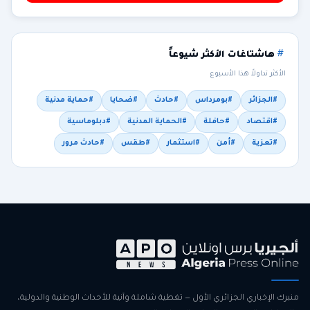
هاشتاغات الأكثر شيوعاً
الأكثر تداولاً هذا الأسبوع
#الجزائر
#بومرداس
#حادث
#ضحايا
#حماية مدنية
#اقتصاد
#حافلة
#الحماية المدنية
#دبلوماسية
#تعزية
#أمن
#استثمار
#طقس
#حادث مرور
منبرك الإخباري الجزائري الأول — تغطية شاملة وآنية للأحداث الوطنية والدولية،