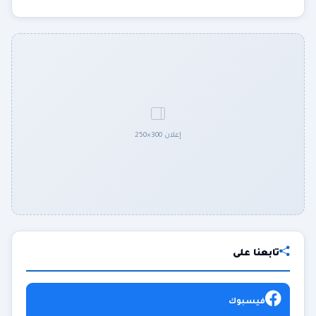
إعلان 300×250
تابعنا على
فيسبوك