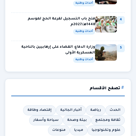
أحداث وطنية
فتح باب التسجيل لقرعة الحج لموسم
4
1448هـ/2027م
أحداث وطنية
وزارة الدفاع: القضاء على إرهابيين بالناحية
5
العسكرية الأولى
أحداث وطنية
تصفح الأقسام
الحدث
رياضة
أخبار الجالية
إقتصاد وطاقة
ثقافة ومجتمع
بيئة وصحة
سياحة وأسفار
علوم وتكنولوجيا
ميديا
منوعات