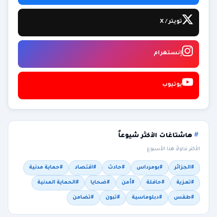
تويتر / X
إنستغرام
يوتيوب
هاشتاغات الأكثر شيوعاً
الأكثر تداولاً هذا الأسبوع
#الجزائر
#بومرداس
#حادث
#اقتصاد
#حماية مدنية
#تعزية
#حافلة
#أمن
#ضحايا
#الحماية المدنية
#طقس
#دبلوماسية
#تبون
#تضامن