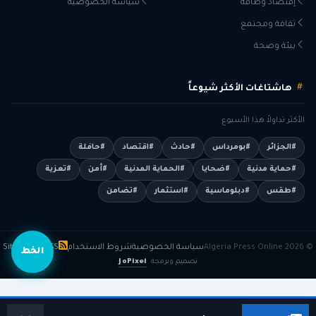
إقتصاد وطاقة
سياسة الخصوصية
ثقافة ومجتمع
بيئة وصحة
هاشتاغات الأكثر شيوعاً
الأكثر تداولاً هذا الأسبوع
#الجزائر
#بومرداس
#حادث
#اقتصاد
#حافلة
#حماية مدنية
#ضحايا
#الحماية المدنية
#أمن
#تعزية
#طقس
#دبلوماسية
#استثمار
#تضامن
© 2026 Algeria Press Online
سياسة الخصوصية
شروط الاستخدام
RSS
Sitemap
الخط
تصميم وبرمجة
JoPixel