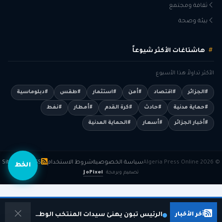
ثقافة ومجتمع
بيئة وصحة
هاشتاغات الأكثر شيوعاً
الأكثر تداولاً هذا الأسبوع
#الجزائر
#اقتصاد
#أمن
#استثمار
#طقس
#دبلوماسية
#حماية مدنية
#حادث
#كرة القدم
#أمطار
#نفط
#أخبار الجزائر
#أسعار
#الحماية المدنية
© 2026 Algeria Press Online
سياسة الخصوصية
شروط الاستخدام
RSS
Sitemap
الخط
تصميم وبرمجة
JoPixel
آخر الأخبار
الرئيس تبون يهنئ سيدات المنتخب الوطني على التأهل التاريخي