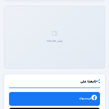
إعلان 300×250
تابعنا على
فيسبوك