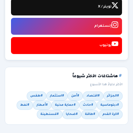
تويتر / X
إنستغرام
يوتيوب
هاشتاغات الأكثر شيوعاً
الأكثر تداولاً هذا الأسبوع
#الجزائر
#اقتصاد
#أمن
#استثمار
#طقس
#دبلوماسية
#حادث
#حماية مدنية
#أمطار
#نفط
#كرة القدم
#طاقة
#ضحايا
#قسنطينة