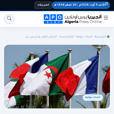
الأحد 9 أوت 2026م
|
26 صفر 1448 هـ
العربية
الرئيسية
أحداث دولية
أزمة جديدة.. الجزائر تطرد وباريس ترد...
الجزائر
الجالية
المنتخب الوطني
سياسة
اقتصاد
رياضة
أحداث دولية