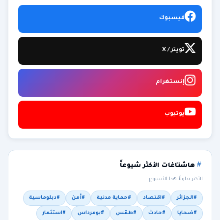
فيسبوك
تويتر / X
إنستغرام
يوتيوب
هاشتاغات الأكثر شيوعاً
الأكثر تداولاً هذا الأسبوع
#الجزائر
#اقتصاد
#حماية مدنية
#أمن
#دبلوماسية
#ضحايا
#حادث
#طقس
#بومرداس
#استثمار