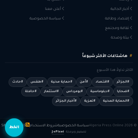
أخبار الجالية
أعلن معنا
إقتصاد وطاقة
سياسة الخصوصية
ثقافة ومجتمع
بيئة وصحة
هاشتاغات الأكثر شيوعاً
الأكثر تداولاً هذا الأسبوع
#الجزائر
#اقتصاد
#أمن
#حماية مدنية
#طقس
#حادث
#ضحايا
#دبلوماسية
#بومرداس
#استثمار
#حافلة
#الحماية المدنية
#تعزية
#أخبار الجزائر
© 2026 Algeria Press Online
سياسة الخصوصية
شروط الاستخدام
RSS
Sitemap
الخط
تصميم وبرمجة
JoPixel