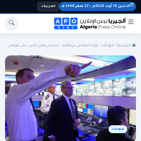
الاثنين 10 أوت 2026م
|
27 صفر 1448 هـ
العربية
الرئيسية
منوعات
ثورة أمنية في بريطانيا… ستارمر يعلن الحرب على فوضى...
الجزائر
الجالية
المنتخب الوطني
سياسة
اقتصاد
رياضة
منوعات