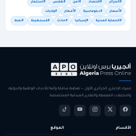
#الجزائر
#اقتصاد
#أمن
#طقس
#استثمار
#أسعار
#دبلوماسية
#أمطار
#ولايات
#الحماية المدنية
#إسبانيا
#حادث
#قسنطينة
#نفط
منبرك الإخباري الجزائري الأول — تغطية شاملة وآنية للأحداث الوطنية والدولية،
والتحليلات المعمقة والتقارير الميدانية المتخصصة.
الأقسام
الموقع