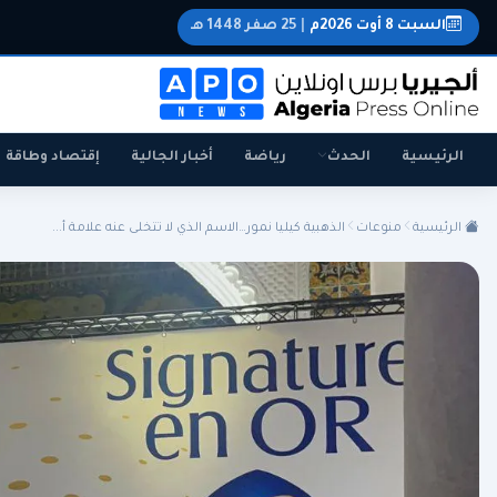
السبت 8 أوت 2026م
|
25 صفر 1448 هـ
الرئيسية
الحدث
رياضة
أخبار الجالية
إقتصاد وطاقة
الرئيسية
منوعات
الذهبية كيليا نمور…الاسم الذي لا تتخلى عنه علامة أ...
الجزائر
الجالية
المنتخب الوطني
سياسة
اقتصاد