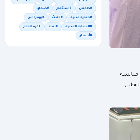
#طقس
#استثمار
#ضحايا
#حماية مدنية
#حادث
#بومرداس
#الحماية المدنية
#نفط
#كرة القدم
#أسعار
اص، الذي شكل مناسبة
الوطني