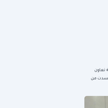
 تعاون
حملة الإشهارية الخاصة بمجموعة **Ultra Fit** والتي جسدت من