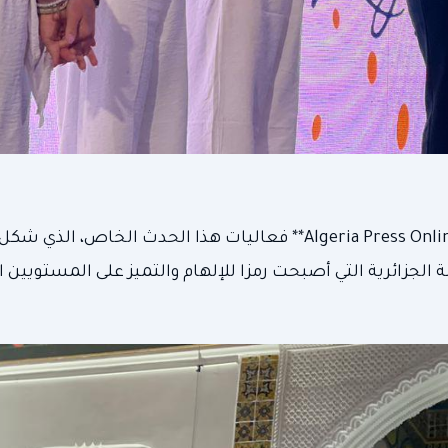
وقد حضرت الصحيفة اللندنية الإلكترونية **Algeria Press Online (APO NEWS)** فعاليات هذا الحدث الخ
ة الجزائرية التي أصبحت رمزا للإلهام والتميز على المستويين 