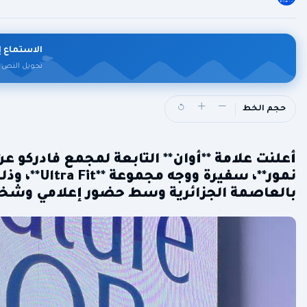
الاستماع إ
تحويل النص 
حجم الخط
أعلنت علامة **أوان** التابعة لمجمع فادركو عن 
نمور**، سف
بالعاصمة الجزائرية وسط حضور إعلامي وشخص