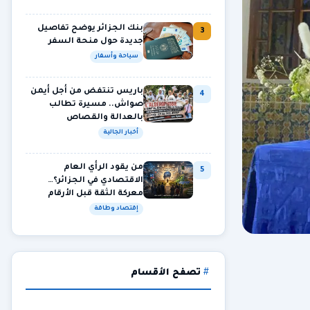
بنك الجزائر يوضح تفاصيل
3
جديدة حول منحة السفر
سياحة وأسفار
باريس تنتفض من أجل أيمن
4
صواش.. مسيرة تطالب
بالعدالة والقصاص
أخبار الجالية
من يقود الرأي العام
5
الاقتصادي في الجزائر؟…
معركة الثقة قبل الأرقام
إقتصاد وطاقة
تصفح الأقسام