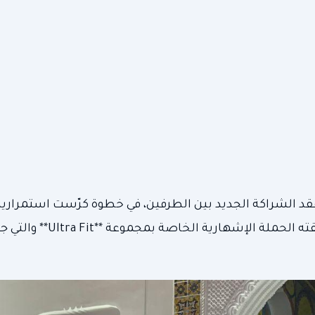
قد الشراكة الجديد بين الطرفين، في خطوة كرّست استمرارية
وصف بالناجح والمثمر، خاصة بعد الصدى الواسع الذي حققته ال