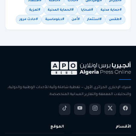
#الجزائر
#بومرداس
#حادث
#حافلة
#اقتصاد
#حماية مدنية
#ضحايا
#الحماية المدنية
#تعزية
#طقس
#استثمار
#أمن
#دبلوماسية
#حادث مرور
منبرك الإخباري الجزائري الأول — تغطية شاملة وآنية للأحداث الوطنية والدولية،
والتحليلات المعمقة والتقارير الميدانية المتخصصة.
الأقسام
الموقع