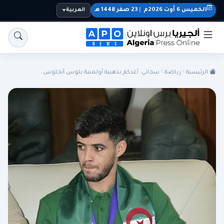
الخميس 6 أوت 2026م
|
23 صفر 1448 هـ
العربية
الرئيسية
رياضة
سجاتي: أعدكم بذهبية أولمبية بلوس أنجلوس...
الجزائر
الجالية
المنتخب الوطني
سياسة
اقتصاد
رياضة