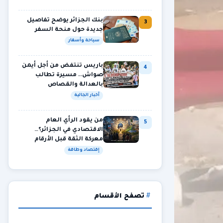
بنك الجزائر يوضح تفاصيل
3
جديدة حول منحة السفر
سياحة وأسفار
باريس تنتفض من أجل أيمن
4
صواش.. مسيرة تطالب
بالعدالة والقصاص
أخبار الجالية
من يقود الرأي العام
5
الاقتصادي في الجزائر؟…
معركة الثقة قبل الأرقام
إقتصاد وطاقة
تصفح الأقسام