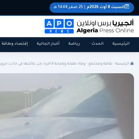
السبت 8 أوت 2026م
|
25 صفر 1448 هـ
الرئيسية
الحدث
رياضة
أخبار الجالية
إقتصاد وطاقة
الرئيسية
ثقافة ومجتمع
وفاة طفلة وإصابة 6 أفراد من عائلتها في حادث مرور م...
الجزائر
الجالية
المنتخب الوطني
سياسة
اقتصاد