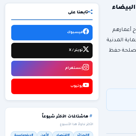
البيضاء
تابعنا على
ص (رجل 42 سنة، إمرأة 42 سنة و 04 أطفال تتراوح أعمارهم
فيسبوك
حماية المدنية
 مصلحة حفظ
تويتر / X
إنستغرام
يوتيوب
هاشتاغات الأكثر شيوعاً
الأكثر تداولاً هذا الأسبوع
#الجزائر
#اقتصاد
#أمن
#دبلوماسية