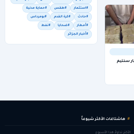
#استثمار
#طقس
#حماية مدنية
#حادث
#كرة القدم
#بومرداس
#أمطار
#ضحايا
#نفط
#أخبار الجزائر
خاص وضبط 8.5 مليار سنتيم
هاشتاغات الأكثر شيوعاً
الأكثر تداولاً هذا الأسبوع