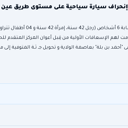
 إنحراف سيارة سياحية على مستوى طريق عين 
الحادث أسفر على وفاة طفلة تبلغ من العمر 5 سنوات و إصابة 6 أشخا
ة ،قُدمت لهم الإسعافات الأولية من قِبل أعوان المركز المتقدم لل
مد بن بلة" بعاصمة الولاية و تحويل جـ ثـة المتوفية إلى