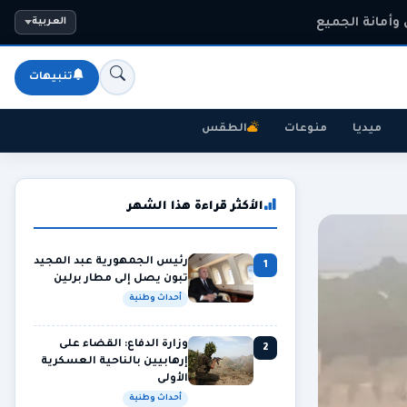
وأمانة الجميع
العربية
تنبيهات
ميديا
منوعات
الطقس
الأكثر قراءة هذا الشهر
رئيس الجمهورية عبد المجيد
1
تبون يصل إلى مطار برلين
أحداث وطنية
وزارة الدفاع: القضاء على
2
إرهابيين بالناحية العسكرية
الأولى
أحداث وطنية