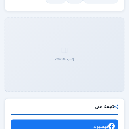
إعلان 300×250
تابعنا على
فيسبوك