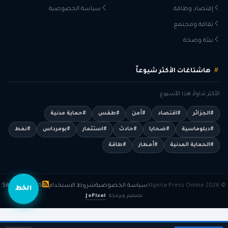
إقتصاد وطاقة
سياسة الخصوصية
ثقافة ومجتمع
بيئة وصحة
هاشتاغات الأكثر شيوعاً
الأكثر تداولاً هذا الأسبوع
#الجزائر
#اقتصاد
#أمن
#طقس
#حماية مدنية
#دبلوماسية
#ضحايا
#حادث
#استثمار
#بومرداس
#نفط
#الحماية المدنية
#أمطار
#طاقة
© 2026 Algeria Press Online
سياسة الخصوصية
شروط الاستخدام
RSS
Sitemap
الخط
تصميم وبرمجة
JoPixel