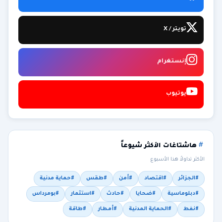
تويتر / X
إنستغرام
يوتيوب
هاشتاغات الأكثر شيوعاً
الأكثر تداولاً هذا الأسبوع
#الجزائر
#اقتصاد
#أمن
#طقس
#حماية مدنية
#دبلوماسية
#ضحايا
#حادث
#استثمار
#بومرداس
#نفط
#الحماية المدنية
#أمطار
#طاقة