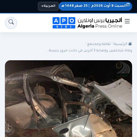
السبت 8 أوت 2026م
|
25 صفر 1448 هـ
العربية
الرئيسية
ثقافة ومجتمع
وفاة شخصين وإصابة 3 آخرين في حادث مرور بتبسة...
الجزائر
الجالية
المنتخب الوطني
سياسة
اقتصاد
رياضة