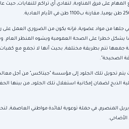
المهام على فرق المناوبة, لتفادي أي تراكم للنفايات, حيث ع
ل في جلها من مواد عضوية, فإنه يكون من الضروري العمل على
, ما يشكل خطرا على الصحة العمومية ويشوه المنظر العام. و
ة جمعها تتم بطريقة مختلفة, بحيث أنها لا تجمع مع كميات 
قة الصحيحة".
م تسخير 20 شاحنة مفتوحة و70 عاملا, حيث يتم تحويل تلك الجلود إلى مؤسسة "جيتاكس" من أجل 
ية الذبح لضمان إمكانية استغلال تلك الجلود, من بينها الحف
بريل المنصرم, في حملة توعوية لفائدة مواطني العاصمة, 
الأضاحي.