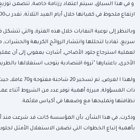
و في هذا السياق, سيتم اعتماد رزنامة خاصة, تتضمن توزيع 
ارتفاع ملحوظ في كمياتها خلال أيام العيد الثلاثة, تقدر ب2500 طن يوميا, مقارنة ب1100 طن في الأيام العادية.
وبالنظر إلى نوعية النفايات خلال هذه الفترة, والتي تتشك
سريع, تفاديا لتحللها وانتشار الروائح الكريهة والحشرات
لعملية استرجاع جلود الأضاحي, أشارت يعقوبي إلى أن عملي
الأخرى, باعتبارها "ثروة اقتصادية يتوجب استغلالها بالطري
ولهذا ا لغرض, ت
ذات المسؤولة, مبرزة أهمية توفر عدد من الشروط أثناء عمل
نظافتها وتمليحها مع وضعها في أكياس ملائمة.
وذكرت, في هذا الشأن, بأن المؤسسة كانت قد شرعت منذ أ
بأهمية إتباع الخطوات التي تضمن الاستغلال الأمثل لجلود 