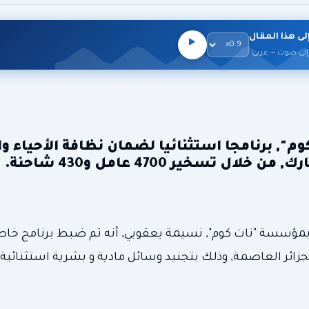
لى هذا المقال
إلى صوت — عربي
", برنامجا استثنائيا لضمان نظافة الأحياء وا
سخير 4700 عامل و430 شاحنة.
مؤسسة "نات كوم", نسيمة يعقوبي, أنه تم ضبط برنامج خا
لجزائر العاصمة, وذلك بتجنيد وسائل مادية و بشرية استثنائي