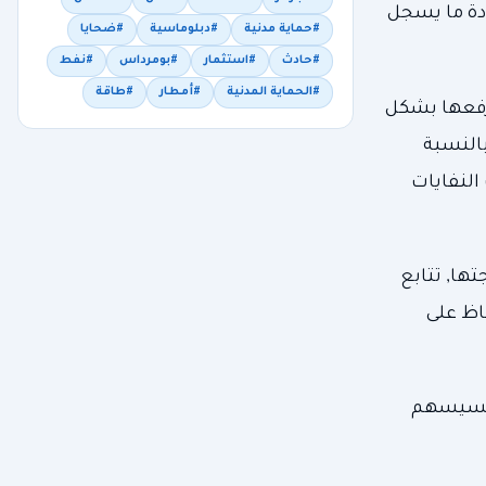
ادة ما يسجل
#حماية مدنية
#دبلوماسية
#ضحايا
#حادث
#استثمار
#بومرداس
#نفط
#الحماية المدنية
#أمطار
#طاقة
 رفعها بشكل
بالنسبة
النفايات
معالجتها, تتابع
اظ على
لتحسيسهم