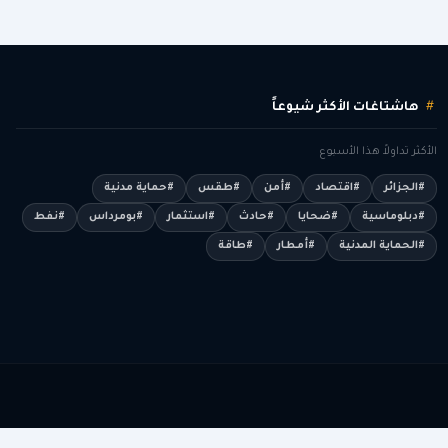
هاشتاغات الأكثر شيوعاً
الأكثر تداولاً هذا الأسبوع
#الجزائر
#اقتصاد
#أمن
#طقس
#حماية مدنية
#دبلوماسية
#ضحايا
#حادث
#استثمار
#بومرداس
#نفط
#الحماية المدنية
#أمطار
#طاقة