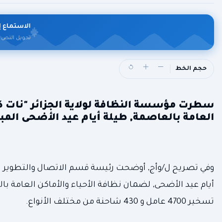
الاستماع إ
تحويل النص 
حجم الخط
سطرت مؤسسة النظافة لولاية الجزائر "نات كوم
العامة بالعاصمة, طيلة أيام عيد الأضحى المبارك, من خلال ت
وفي تصريح ل/وأج, أوضحت رئيسة قسم الاتصال والتطوير ب
أيام عيد الأضحى, لضمان نظافة الأحياء والأماكن العامة با
تسخير 4700 عامل و 430 شاحنة من مختلف الأنواع.