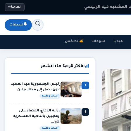
 المشتبه فيه الرئيسي
العربية
تنبيهات
ميديا
منوعات
الطقس
الأكثر قراءة هذا الشهر
رئيس الجمهورية عبد المجيد
1
تبون يصل إلى مطار برلين
أحداث وطنية
وزارة الدفاع: القضاء على
2
إرهابيين بالناحية العسكرية
الأولى
أحداث وطنية