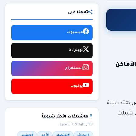
تابعنا على
فيسبوك
تويتر / X
لأماكن
إنستغرام
يوتيوب
ص يمتد طيلة
ة, شملت
هاشتاغات الأكثر شيوعاً
الأكثر تداولاً هذا الأسبوع
#الجزائر
#اقتصاد
#أمن
#طقس