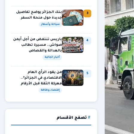
بنك الجزائر يوضح تفاصيل
3
جديدة حول منحة السفر
سياحة وأسفار
باريس تنتفض من أجل أيمن
4
صواش.. مسيرة تطالب
بالعدالة والقصاص
أخبار الجالية
من يقود الرأي العام
5
الاقتصادي في الجزائر؟…
معركة الثقة قبل الأرقام
إقتصاد وطاقة
تصفح الأقسام