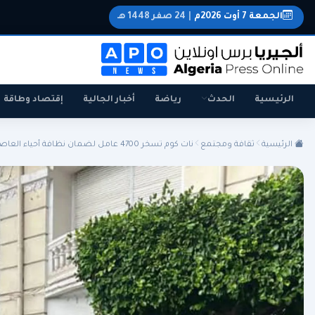
الجمعة 7 أوت 2026م
|
24 صفر 1448 هـ
الرئيسية
الحدث
رياضة
أخبار الجالية
إقتصاد وطاقة
الرئيسية
ثقافة ومجتمع
نات كوم تسخر 4700 عامل لضمان نظافة أحياء العاصمة ط...
الجزائر
الجالية
المنتخب الوطني
سياسة
اقتصاد