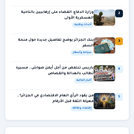
وزارة الدفاع: القضاء على إرهابيين بالناحية
2
العسكرية الأولى
أحداث وطنية
بنك الجزائر يوضح تفاصيل جديدة حول منحة
3
السفر
سياحة وأسفار
باريس تنتفض من أجل أيمن صواش.. مسيرة
4
تطالب بالعدالة والقصاص
أخبار الجالية
من يقود الرأي العام الاقتصادي في الجزائر؟…
5
معركة الثقة قبل الأرقام
إقتصاد وطاقة