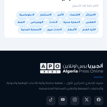
الأكثر تداولاً هذا الأسبوع
#الجزائر
#اقتصاد
#أمن
#استثمار
#دبلوماسية
#طقس
#حماية مدنية
#حادث
#بومرداس
#نفط
#كرة القدم
#أمطار
#حادث مرور
#الحماية المدنية
منبرك الإخباري الجزائري الأول — تغطية شاملة وآنية للأحداث الوطنية والدولية،
والتحليلات المعمقة والتقارير الميدانية المتخصصة.