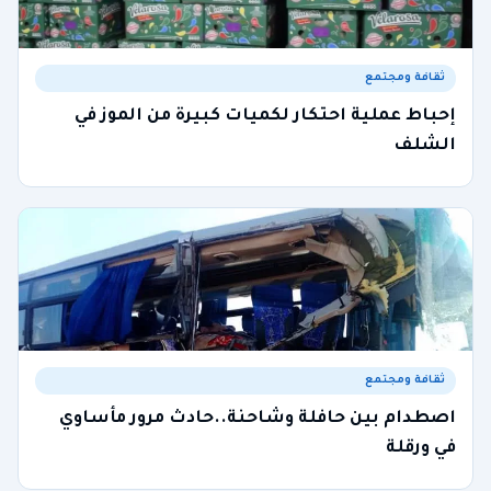
ثقافة ومجتمع
إحباط عملية احتكار لكميات كبيرة من الموز في
الشلف
ثقافة ومجتمع
اصطدام بين حافلة وشاحنة..حادث مرور مأساوي
في ورقلة