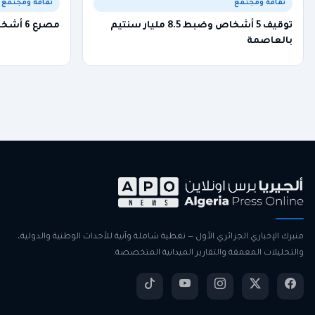
ثقافة ومجتمع
ثقافة ومجتمع
توقيف 5 أشخاص وضبط 8.5 مليار سنتيم
مصرع 6 أشخاص في حادث مرور بولاية تيارت
بالعاصمة
منبرك الإخباري الجزائري الأول — تغطية شاملة وآنية للأحداث الوطنية والدولية،
والتحليلات المعمقة والتقارير الميدانية المتخصصة.