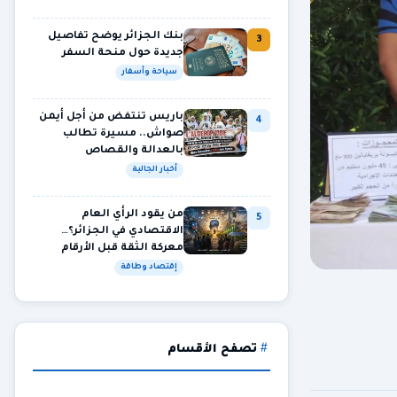
بنك الجزائر يوضح تفاصيل
3
جديدة حول منحة السفر
سياحة وأسفار
باريس تنتفض من أجل أيمن
4
صواش.. مسيرة تطالب
بالعدالة والقصاص
أخبار الجالية
من يقود الرأي العام
5
الاقتصادي في الجزائر؟…
معركة الثقة قبل الأرقام
إقتصاد وطاقة
تصفح الأقسام