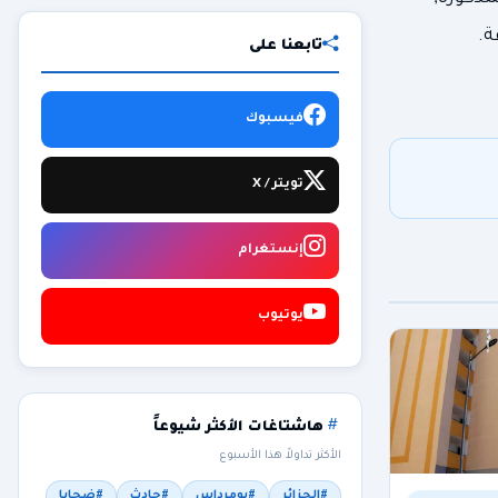
تابعنا على
فيسبوك
تويتر / X
إنستغرام
يوتيوب
هاشتاغات الأكثر شيوعاً
الأكثر تداولاً هذا الأسبوع
#الجزائر
#بومرداس
#حادث
#ضحايا