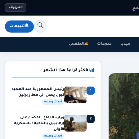
لحج
العربية
تنبيهات
ميديا
منوعات
الطقس
الأكثر قراءة هذا الشهر
رئيس الجمهورية عبد المجيد
1
تبون يصل إلى مطار برلين
أحداث وطنية
وزارة الدفاع: القضاء على
2
إرهابيين بالناحية العسكرية
الأولى
أحداث وطنية