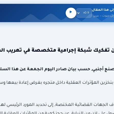
لى هذا المقال
إلى صوت — عربي
ن تفكيك شبكة إجرامية متخصصة في تهريب الم
تخزين المؤثرات العقلية داخل متجره بغرض إعادة بيعها و
الجهات القضائية المختصة, إلى تحديد المورد الرئيسي لهذه
 على إذن من النيابة, عن حجز كمية من المؤثرات العقلية ال