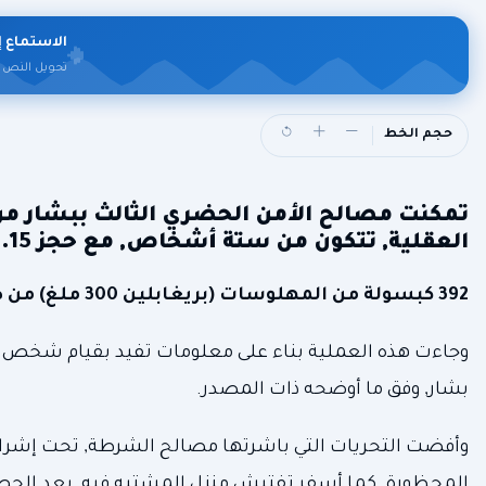
الاستماع إ
تحويل النص 
حجم الخط
تمكنت مصالح الأمن الحضري الثالث ببشار م
العقلية, تتكون من ستة أشخاص, مع حجز 15.
392 كبسولة من المهلوسات (بريغابلين 300 ملغ) من صنع أجنبي, حسب بيان صادر اليوم الجمعة عن هذا السلك الأمني.
وجاءت هذه العملية بناء على معلومات تفيد بقيام شخص ب
بشار, وفق ما أوضحه ذات المصدر.
وأفضت التحريات التي باشرتها مصالح الشرطة, تحت إشراف 
المحظورة. كما أسفر تفتيش منزل المشتبه فيه, بعد الحصول