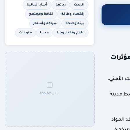
الحدث
رياضة
أخبار الجالية
إقتصاد وطاقة
ثقافة ومجتمع
بيئة وصحة
سياحة وأسفار
علوم وتكنولوجيا
ميديا
منوعات
ؤثرات
سط مدينة
إعلان 300×250
 المواد
مذكورة,