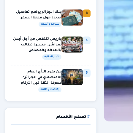
بنك الجزائر يوضح تفاصيل
3
جديدة حول منحة السفر
سياحة وأسفار
باريس تنتفض من أجل أيمن
4
صواش.. مسيرة تطالب
بالعدالة والقصاص
أخبار الجالية
من يقود الرأي العام
5
الاقتصادي في الجزائر؟…
معركة الثقة قبل الأرقام
إقتصاد وطاقة
تصفح الأقسام