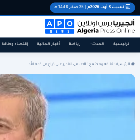
السبت 8 أوت 2026م
|
25 صفر 1448 هـ
الرئيسية
الحدث
رياضة
أخبار الجالية
إقتصاد وطاقة
الرئيسية
ثقافة ومجتمع
الاعلامي القدير علي ذراع في ذمة الله...
الجزائر
الجالية
المنتخب الوطني
سياسة
اقتصاد