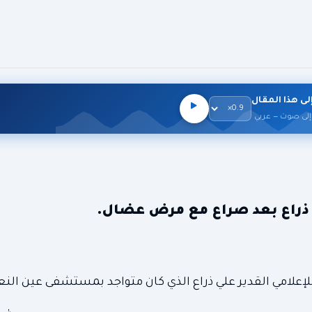
لى هذا المقال
إلى صوت — عربي
لي ذراع بعد صراع مع مرض عضال.
ة للإعلامي القدير علي ذراع الذي كان متواجد بمستشفى عين الن