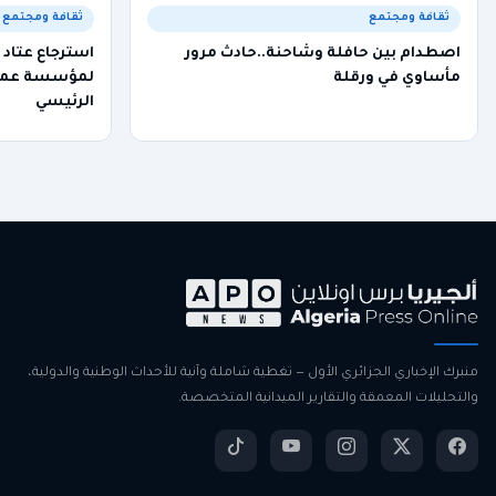
ثقافة ومجتمع
ثقافة ومجتمع
اصطدام بين حافلة وشاحنة..حادث مرور
استرجاع عتاد
مأساوي في ورقلة
لمؤسسة عموم
الرئيسي
منبرك الإخباري الجزائري الأول — تغطية شاملة وآنية للأحداث الوطنية والدولية،
والتحليلات المعمقة والتقارير الميدانية المتخصصة.