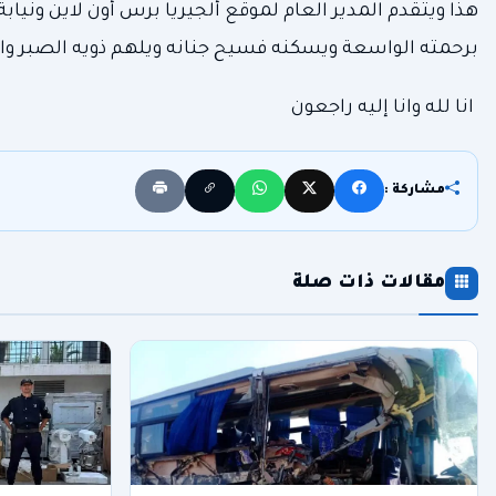
هذا ويتقدم المدير العام لموقع ألجيريا برس أون لاين ونيابة
برحمته الواسعة ويسكنه فسيح جنانه ويلهم ذويه الصبر وا
انا لله وانا إليه راجعون
مشاركة :
مقالات ذات صلة