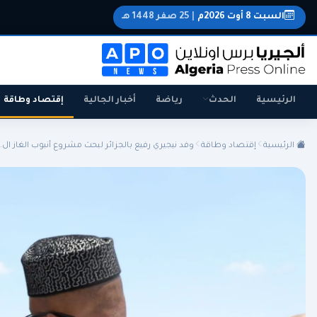
السبت 8 أوت 2026م
|
25 صفر 1448 هـ
الرئيسية
الحدث
رياضة
أخبار الجالية
إقتصاد وطاقة
الرئيسية
إقتصاد وطاقة
وفد نيجيري رفيع بالجزائر لبحث مشروع أنبوب الغاز ال..
الجزائر
الجالية
المنتخب الوطني
سياسة
اقتصاد