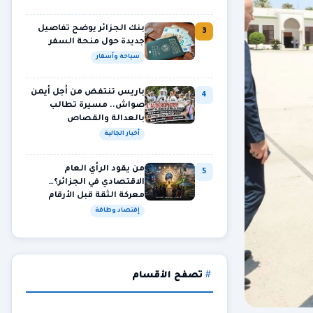
بنك الجزائر يوضح تفاصيل
3
جديدة حول منحة السفر
سياحة وأسفار
باريس تنتفض من أجل أيمن
4
صواش.. مسيرة تطالب
بالعدالة والقصاص
أخبار الجالية
من يقود الرأي العام
5
الاقتصادي في الجزائر؟…
معركة الثقة قبل الأرقام
إقتصاد وطاقة
تصفح الأقسام