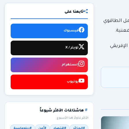
تابعنا على
امل الطاقوي
معنية.
فيسبوك
الإفريقي
تويتر / X
إنستغرام
يوتيوب
هاشتاغات الأكثر شيوعاً
الأكثر تداولاً هذا الأسبوع
#الجزائر
#اقتصاد
#أمن
#دبلوماسية