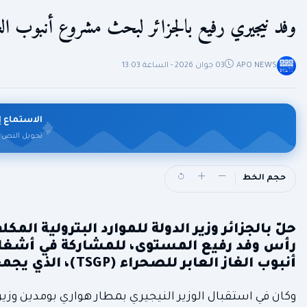
وفد نيجيري رفيع بالجزائر لبحث مشروع أنبوب الغا
APO NEWS
03 جوان 2026 - الساعة 13:03
الاستماع إ
تحويل النص 
حجم الخط
حلّ بالجزائر وزير الدولة للموارد البترولية الم
رأس وفد رفيع المستوى، للمشاركة في أشغال 
أنبوب الغاز العابر للصحراء (TSGP)، الذي يجمع الجزائر والنيجر ونيجيريا بالجزائر العاصمة.
وكان في استقبال الوزير النيجيري بمطار هواري بومدين وزير