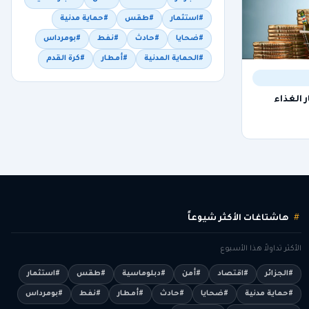
#استثمار
#طقس
#حماية مدنية
#ضحايا
#حادث
#نفط
#بومرداس
#الحماية المدنية
#أمطار
#كرة القدم
 الغذاء
هاشتاغات الأكثر شيوعاً
الأكثر تداولاً هذا الأسبوع
#الجزائر
#اقتصاد
#أمن
#دبلوماسية
#طقس
#استثمار
#حماية مدنية
#ضحايا
#حادث
#أمطار
#نفط
#بومرداس