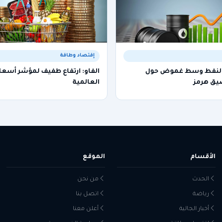
إقتصاد وطاقة
ر النفط وسط غموض حول
الفاو: ارتفاع طفيف لمؤشر أسعار
ق هرمز
العالمية
الأقسام
الموقع
الحدث
من نحن
رياضة
اتصل بنا
أخبار الجالية
أعلن معنا