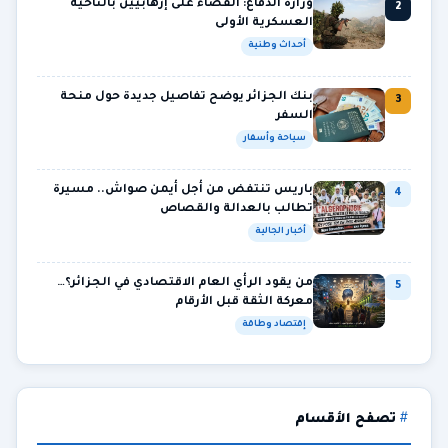
وزارة الدفاع: القضاء على إرهابيين بالناحية
2
العسكرية الأولى
أحداث وطنية
بنك الجزائر يوضح تفاصيل جديدة حول منحة
3
السفر
سياحة وأسفار
باريس تنتفض من أجل أيمن صواش.. مسيرة
4
تطالب بالعدالة والقصاص
أخبار الجالية
من يقود الرأي العام الاقتصادي في الجزائر؟…
5
معركة الثقة قبل الأرقام
إقتصاد وطاقة
تصفح الأقسام