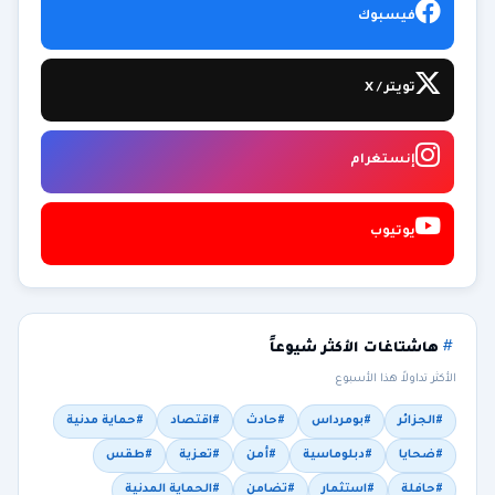
فيسبوك
تويتر / X
إنستغرام
يوتيوب
هاشتاغات الأكثر شيوعاً
الأكثر تداولاً هذا الأسبوع
#الجزائر
#بومرداس
#حادث
#اقتصاد
#حماية مدنية
#ضحايا
#دبلوماسية
#أمن
#تعزية
#طقس
#حافلة
#استثمار
#تضامن
#الحماية المدنية