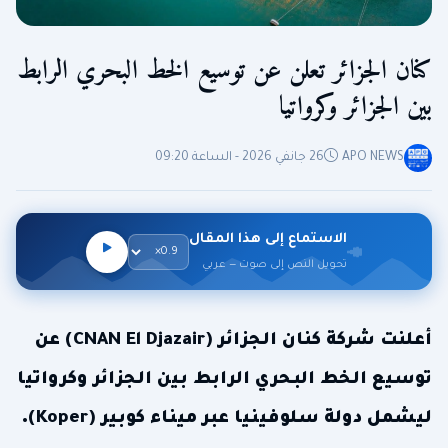
كنان الجزائر تعلن عن توسيع الخط البحري الرابط
بين الجزائر وكرواتيا
APO NEWS
26 جانفي 2026 - الساعة 09:20
الاستماع إلى هذا المقال
تحويل النص إلى صوت — عربي
أعلنت شركة كنان الجزائر (CNAN El Djazair) عن
توسيع الخط البحري الرابط بين الجزائر وكرواتيا
ليشمل دولة سلوفينيا عبر ميناء كوبير (Koper).