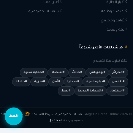
أخبار الجالية
أعلن معنا
إقتصاد وطاقة
سياسة الخصوصية
ثقافة ومجتمع
بيئة وصحة
هاشتاغات الأكثر شيوعاً
الأكثر تداولاً هذا الأسبوع
#الجزائر
#بومرداس
#حادث
#اقتصاد
#حماية مدنية
#طقس
#دبلوماسية
#ضحايا
#أمن
#تعزية
#حافلة
#استثمار
#الحماية المدنية
#نفط
© 2026 Algeria Press Online
سياسة الخصوصية
شروط الاستخدام
RSS
Sitemap
الخط
تصميم وبرمجة
JoPixel