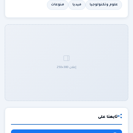
علوم وتكنولوجيا
ميديا
منوعات
إعلان 300×250
تابعنا على