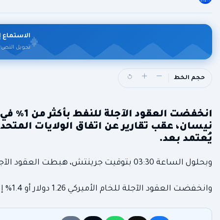
الاستماع إ
تحويل النص 
حجم الخط
انخفضت ال
نيسان، عقب تقارير عن اتفاق الولايات المتحدة 
يُعتمد بعد.
وبحلول الساعة 03:30 بتوقيت جرينتش، هبطت العقود الآجلة لخام برنت تسليم يوليو/ تموز 1.1 % أو 1.04 دولار إلى 92.67 دولار للبرميل.
وانخفضت العقود الآجلة للخام الأميركي 1.26 دولار أو 1.4% إلى 87.64 دولار للبرميل.