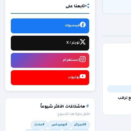
تابعنا على
فيسبوك
تويتر / X
إنستغرام
يوتيوب
ع ترقب
هاشتاغات الأكثر شيوعاً
الأكثر تداولاً هذا الأسبوع
#الجزائر
#بومرداس
#حادث