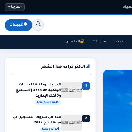
مياه
العربية
تنبيهات
ميديا
منوعات
الطقس
الأكثر قراءة هذا الشهر
البوابة الوطنية للخدمات
1
الرقمية dzds.dz | استخرج
وثائقك الإدارية
علوم وتكنولوجيا
هذه هي شروط التسجيل في
2
قرعة الحج 2027
أحداث وطنية