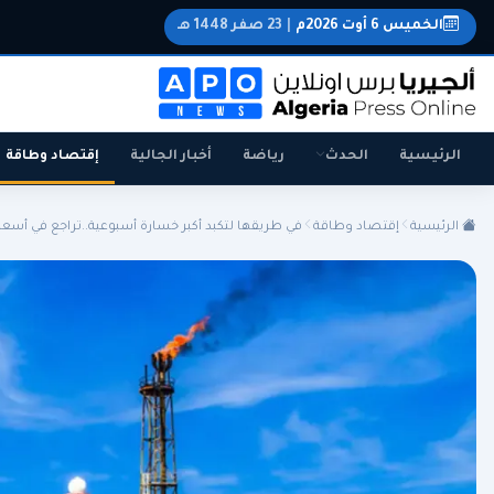
الخميس 6 أوت 2026م
|
23 صفر 1448 هـ
الرئيسية
الحدث
رياضة
أخبار الجالية
إقتصاد وطاقة
الرئيسية
إقتصاد وطاقة
في طريقها لتكبد أكبر خسارة أسبوعية..تراجع في أسعار.
الجزائر
الجالية
المنتخب الوطني
سياسة
اقتصاد