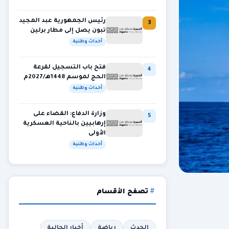
رئيس الجمهورية عبد المجيد
3
تبون يصل إلى مطار برلين
أحداث وطنية
فتح باب التسجيل لقرعة
4
الحج لموسم 1448هـ/2027م
أحداث وطنية
وزارة الدفاع: القضاء على
5
إرهابيين بالناحية العسكرية
الأولى
أحداث وطنية
تصفح الأقسام
الحدث
رياضة
أخبار الجالية