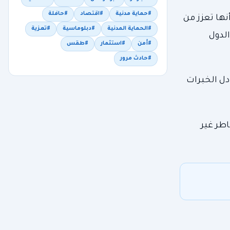
#حماية مدنية
#اقتصاد
#حافلة
نها تعزز من
#الحماية المدنية
#دبلوماسية
#تعزية
الدول
#أمن
#استثمار
#طقس
#حادث مرور
دل الخبرات
لمخاطر غير