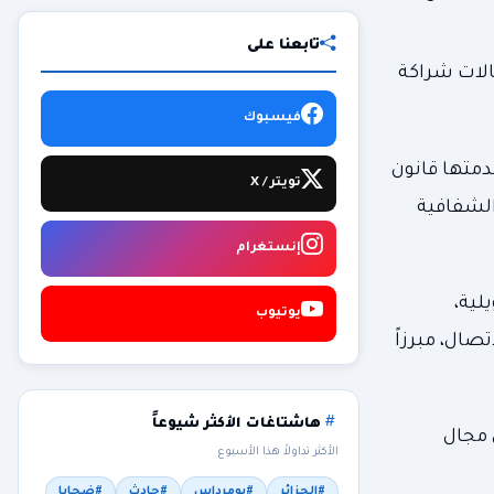
تابعنا على
الات شراكة
فيسبوك
قدمتها قانون
تويتر / X
الشفافية
إنستغرام
لية،
يوتيوب
صال، مبرزاً
هاشتاغات الأكثر شيوعاً
 مجال
الأكثر تداولاً هذا الأسبوع
#الجزائر
#بومرداس
#حادث
#ضحايا