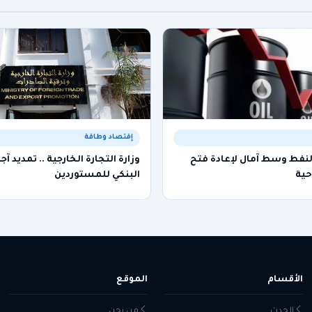
إقتصاد وطاقة
لنفط وسط آمال لإعادة فتح
وزارة التجارة الخارجية .. تمديد آ
حية
البنكي للمستوردين
الأقسام
الموقع
الحدث
من نحن