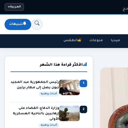
حج
العربية
تنبيهات
ميديا
منوعات
الطقس
الأكثر قراءة هذا الشهر
رئيس الجمهورية عبد المجيد
1
تبون يصل إلى مطار برلين
أحداث وطنية
وزارة الدفاع: القضاء على
2
إرهابيين بالناحية العسكرية
الأولى
أحداث وطنية