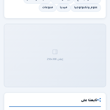
علوم وتكنولوجيا
ميديا
منوعات
إعلان 300×250
تابعنا على