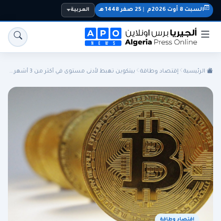
السبت 8 أوت 2026م
|
25 صفر 1448 هـ
العربية
الرئيسية
إقتصاد وطاقة
بيتكوين تهبط لأدنى مستوى في أكثر من 3 أشهر...
الجزائر
الجالية
المنتخب الوطني
سياسة
اقتصاد
رياضة
إقتصاد وطاقة