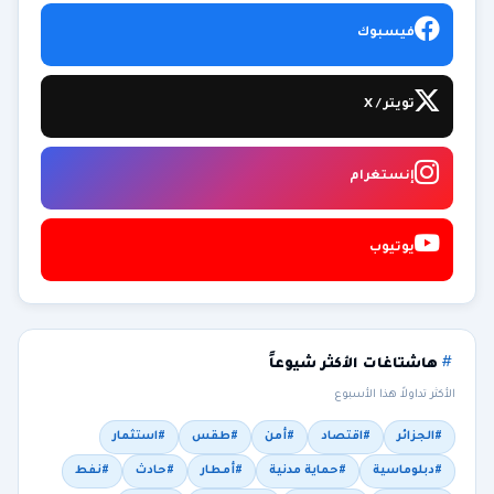
فيسبوك
تويتر / X
إنستغرام
يوتيوب
هاشتاغات الأكثر شيوعاً
الأكثر تداولاً هذا الأسبوع
#الجزائر
#اقتصاد
#أمن
#طقس
#استثمار
#دبلوماسية
#حماية مدنية
#أمطار
#حادث
#نفط