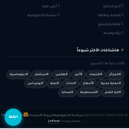
أخبار الجالية
أعلن معنا
إقتصاد وطاقة
سياسة الخصوصية
ثقافة ومجتمع
بيئة وصحة
هاشتاغات الأكثر شيوعاً
الأكثر تداولاً هذا الأسبوع
#الجزائر
#اقتصاد
#أمن
#طقس
#استثمار
#دبلوماسية
#حماية مدنية
#أمطار
#حادث
#نفط
#بومرداس
#كرة القدم
#قسنطينة
#ضحايا
© 2026 Algeria Press Online
سياسة الخصوصية
شروط الاستخدام
RSS
Sitemap
الخط
تصميم وبرمجة
JoPixel