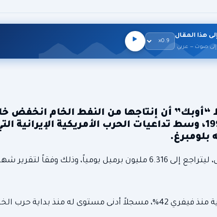
لى هذا المقال
إلى صوت — عربي
 “أوبك” أن إنتاجها من النفط الخام انخفض خ
أفريل الماضي إلى أدنى مستوى له منذ عام 1990، وسط تداعيات الحرب الأمريكية الإيرا
 بلومبرغ.
انخفض إنتاج المملكة بمقدار 651 ألف برميل يومياً في أفريل، ليتراجع إلى 6.316 مليون برميل يومياً، وذ