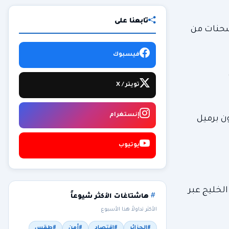
تابعنا على
شحنات من
فيسبوك
تويتر / X
إنستغرام
 الدول الأعضاء في منظمة أوبك خلال شهر أفريل، حيث تراجع بمقدار 1.727 مليون برميل
يوتيوب
الخليج عبر
هاشتاغات الأكثر شيوعاً
الأكثر تداولاً هذا الأسبوع
#الجزائر
#اقتصاد
#أمن
#طقس