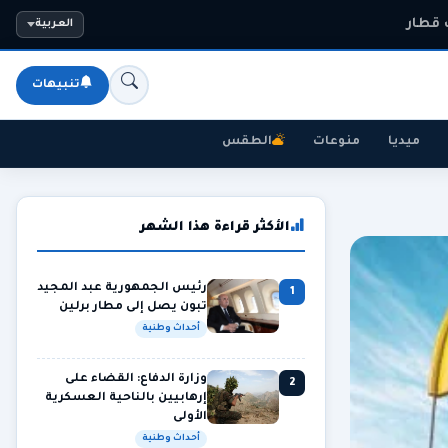
 قطار
العربية
تنبيهات
ميديا
منوعات
الطقس
الأكثر قراءة هذا الشهر
رئيس الجمهورية عبد المجيد
1
تبون يصل إلى مطار برلين
أحداث وطنية
وزارة الدفاع: القضاء على
2
إرهابيين بالناحية العسكرية
الأولى
أحداث وطنية