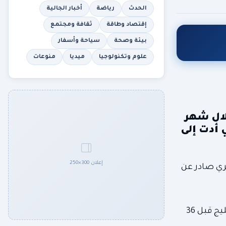
الحدث
رياضة
أخبار الجالية
إقتصاد وطاقة
ثقافة ومجتمع
بيئة وصحة
سياحة وأسفار
علوم وتكنولوجيا
ميديا
منوعات
لال شهر
نية التي أدت إلى
إعلان 300×250
لك وفقاً لتقرير شهري صادر عن
في ضوء هذه البيانات، بلغ إجمالي الإنتاج المفقود للسعودية منذ فيفري 42%، مسجلاً أدنى مستوى له منذ بداية حرب الخليج قبل 36