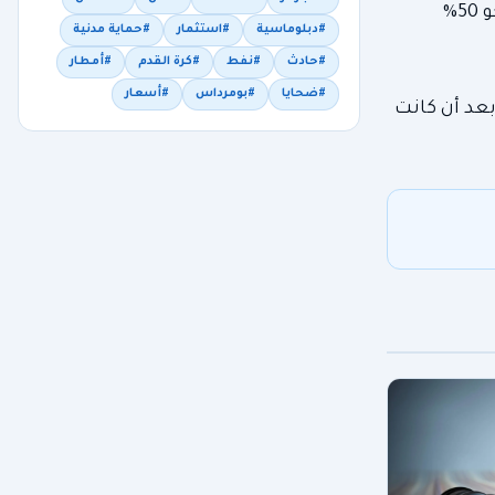
في المقابل، تضررت دول خليجية أخرى بشدة أكبر، حيث شهدت الكويت ثاني أكبر انخفاض في الإنتاج خلال شهر أفريل بنحو 50%
#دبلوماسية
#استثمار
#حماية مدنية
#حادث
#نفط
#كرة القدم
#أمطار
#ضحايا
#بومرداس
#أسعار
 2026 إلى 1.2 مليون برميل يومياً، بعد أن كانت