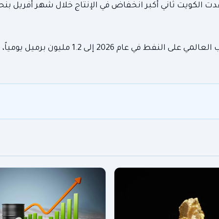
في هذا السياق، خفضت منظمة أوبك توقعاتها لنمو الطلب العالمي على النفط في عام