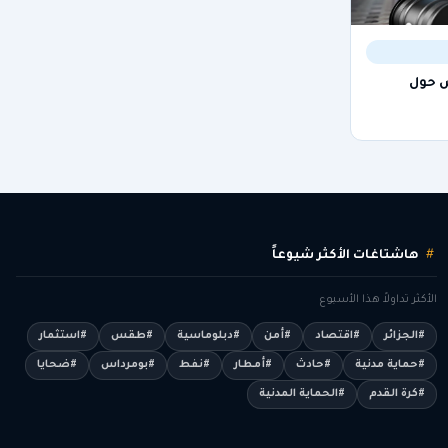
 حول
هاشتاغات الأكثر شيوعاً
الأكثر تداولاً هذا الأسبوع
#الجزائر
#اقتصاد
#أمن
#دبلوماسية
#طقس
#استثمار
#حماية مدنية
#حادث
#أمطار
#نفط
#بومرداس
#ضحايا
#كرة القدم
#الحماية المدنية