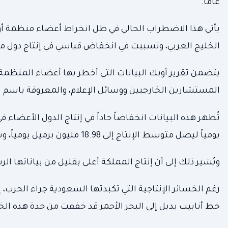
عاماً.
يأتي هذا الاضطراب الحالي في ظل انخراط أعضاء منظمة أو
الخليج العربي، وتسببت في انخفاض قياسي في إنتاج دول مث
يتضمن تقرير أوبك البيانات التي أخطر بها أعضاء المنظمة 
المستشارين الخارجيين ووسائل الإعلام، والمعروفة باسم ال
يومياً ليصل متوسط الإنتاج إلى 18.98 مليون برميل يومياً، وساهمت السعودية بنحو نصف هذا الانخفاض.
ويُشير ذلك إلى أن إنتاج المملكة أعلى بقليل من بياناتها الرسمية، التي بلغت 768
رغم الخسائر الإنتاجية التي تكبدتها السعودية جراء الحرب، 
خط أنابيب بديل إلى البحر الأحمر قد خففت من حدة هذه الخس