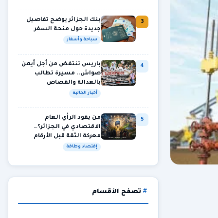
بنك الجزائر يوضح تفاصيل
3
جديدة حول منحة السفر
سياحة وأسفار
باريس تنتفض من أجل أيمن
4
صواش.. مسيرة تطالب
بالعدالة والقصاص
أخبار الجالية
من يقود الرأي العام
5
الاقتصادي في الجزائر؟…
معركة الثقة قبل الأرقام
إقتصاد وطاقة
تصفح الأقسام