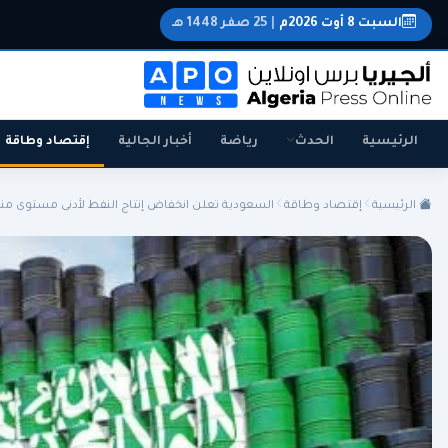
السبت 8 أوت 2026م
|
25 صفر 1448 هـ
الرئيسية
الحدث
رياضة
أخبار الجالية
إقتصاد وطاقة
الرئيسية
إقتصاد وطاقة
السعودية تعلن انخفاض إنتاج النفط لأدنى مستوى منذ 
الجزائر
الجالية
المنتخب الوطني
سياسة
اقتصاد