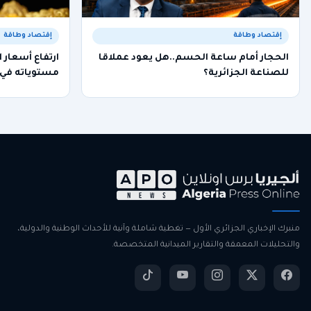
إقتصاد وطاقة
إقتصاد وطاقة
الحجار أمام ساعة الحسم..هل يعود عملاقا
ارتفاع أسعار ا
للصناعة الجزائرية؟
مستوياته في
منبرك الإخباري الجزائري الأول — تغطية شاملة وآنية للأحداث الوطنية والدولية،
والتحليلات المعمقة والتقارير الميدانية المتخصصة.