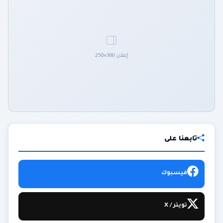
إعلان 300×250
تابعنا على
فيسبوك
تويتر / X