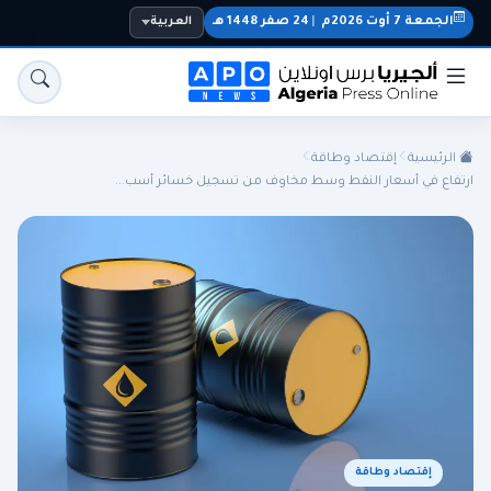
الجمعة 7 أوت 2026م
|
24 صفر 1448 هـ
العربية
الرئيسية
إقتصاد وطاقة
ارتفاع في أسعار النفط وسط مخاوف من تسجيل خسائر أسب...
الجزائر
الجالية
المنتخب الوطني
سياسة
اقتصاد
رياضة
إقتصاد وطاقة