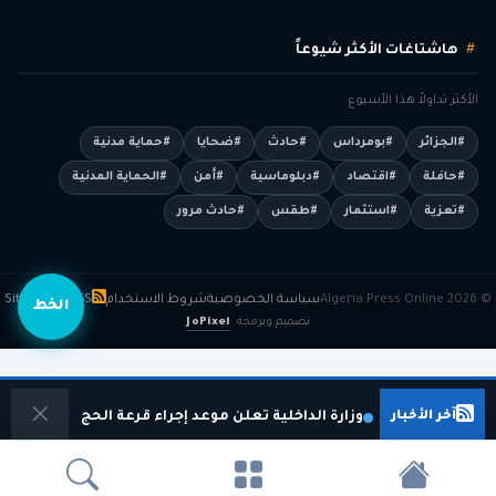
هاشتاغات الأكثر شيوعاً
الأكثر تداولاً هذا الأسبوع
#الجزائر
#بومرداس
#حادث
#ضحايا
#حماية مدنية
#حافلة
#اقتصاد
#دبلوماسية
#أمن
#الحماية المدنية
#تعزية
#استثمار
#طقس
#حادث مرور
© 2026 Algeria Press Online
سياسة الخصوصية
شروط الاستخدام
RSS
Sitemap
الخط
تصميم وبرمجة
JoPixel
آخر الأخبار
وزارة الداخلية تعلن موعد إجراء قرعة الحج