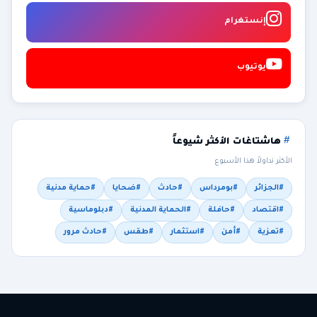
إنستغرام
يوتيوب
هاشتاغات الأكثر شيوعاً
الأكثر تداولاً هذا الأسبوع
#الجزائر
#بومرداس
#حادث
#ضحايا
#حماية مدنية
#اقتصاد
#حافلة
#الحماية المدنية
#دبلوماسية
#تعزية
#أمن
#استثمار
#طقس
#حادث مرور