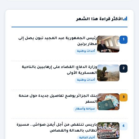
الأكثر قراءة هذا الشهر
رئيس الجمهورية عبد المجيد تبون يصل إلى
1
مطار برلين
أحداث وطنية
وزارة الدفاع: القضاء على إرهابيين بالناحية
2
العسكرية الأولى
أحداث وطنية
بنك الجزائر يوضح تفاصيل جديدة حول منحة
3
السفر
سياحة وأسفار
باريس تنتفض من أجل أيمن صواش.. مسيرة
4
تطالب بالعدالة والقصاص
أخبار الجالية