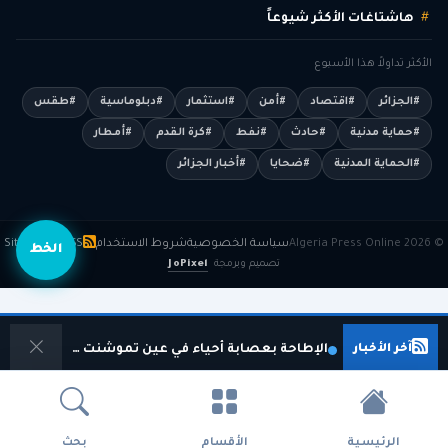
هاشتاغات الأكثر شيوعاً
الأكثر تداولاً هذا الأسبوع
#الجزائر
#اقتصاد
#أمن
#استثمار
#دبلوماسية
#طقس
#حماية مدنية
#حادث
#نفط
#كرة القدم
#أمطار
#الحماية المدنية
#ضحايا
#أخبار الجزائر
© 2026 Algeria Press Online
سياسة الخصوصية
شروط الاستخدام
RSS
Sitemap
الخط
تصميم وبرمجة
JoPixel
آخر الأخبار
الإطاحة بعصابة أحياء في عين تموشنت وتوقيف 11 شخصا
الرئيسية
الأقسام
بحث