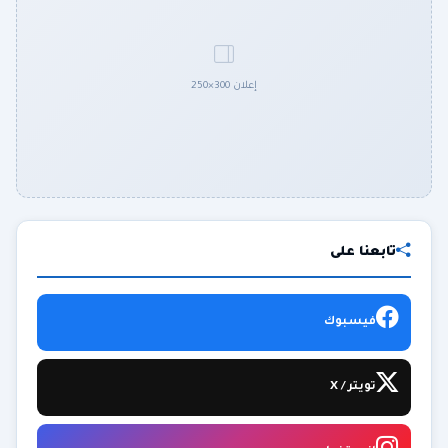
إعلان 300×250
تابعنا على
فيسبوك
تويتر / X