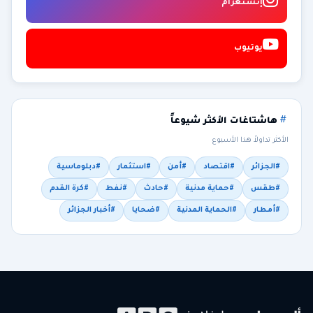
إنستغرام
يوتيوب
هاشتاغات الأكثر شيوعاً
الأكثر تداولاً هذا الأسبوع
#الجزائر
#اقتصاد
#أمن
#استثمار
#دبلوماسية
#طقس
#حماية مدنية
#حادث
#نفط
#كرة القدم
#أمطار
#الحماية المدنية
#ضحايا
#أخبار الجزائر