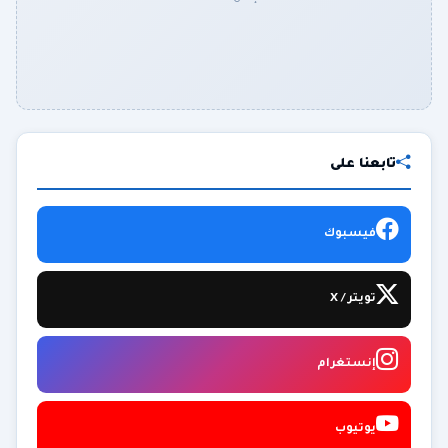
تابعنا على
فيسبوك
تويتر / X
إنستغرام
يوتيوب