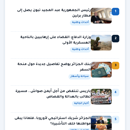
رئيس الجمهورية عبد المجيد تبون يصل إلى
1
مطار برلين
أحداث وطنية
وزارة الدفاع: القضاء على إرهابيين بالناحية
2
العسكرية الأولى
أحداث وطنية
بنك الجزائر يوضح تفاصيل جديدة حول منحة
3
السفر
سياحة وأسفار
باريس تنتفض من أجل أيمن صواش.. مسيرة
4
تطالب بالعدالة والقصاص
أخبار الجالية
الجزائر شريك استراتيجي لأوروبا..فلماذا يبقى
5
مواطنها خلف التأشيرة؟