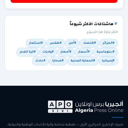
هاشتاغات الأكثر شيوعاً
الأكثر تداولاً هذا الأسبوع
#الجزائر
#اقتصاد
#أمن
#طقس
#استثمار
#دبلوماسية
#أسعار
#أمطار
#ولايات
#كرة القدم
#إسبانيا
#الحماية المدنية
#ضحايا
#حادث
منبرك الإخباري الجزائري الأول — تغطية شاملة وآنية للأحداث الوطنية والدولية،