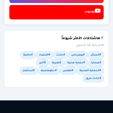
يوتيوب
هاشتاغات الأكثر شيوعاً
الأكثر تداولاً هذا الأسبوع
#الجزائر
#بومرداس
#حادث
#اقتصاد
#حافلة
#ضحايا
#حماية مدنية
#تعزية
#أمن
#الحماية المدنية
#طقس
#دبلوماسية
#استثمار
#حادث مرور