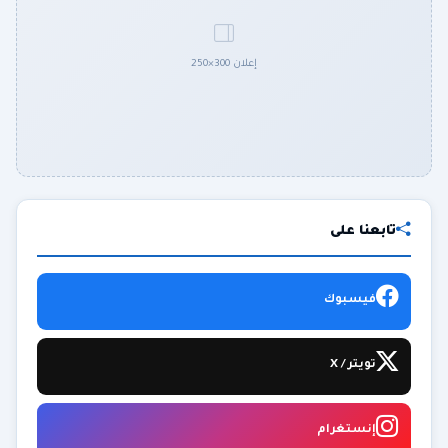
إعلان 300×250
تابعنا على
فيسبوك
تويتر / X
إنستغرام