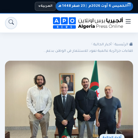
الخميس 6 أوت 2026م
|
23 صفر 1448 هـ
العربية
الرئيسية
أخبار الجالية
كفاءات جزائرية عالمية تعود للاستثمار في الوطن بدعم...
الجزائر
الجالية
المنتخب الوطني
سياسة
اقتصاد
رياضة
أخبار الجالية