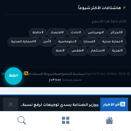
هاشتاغات الأكثر شيوعاً
الأكثر تداولاً هذا الأسبوع
#الجزائر
#بومرداس
#حادث
#اقتصاد
#حافلة
#حماية مدنية
#ضحايا
#دبلوماسية
#أمن
#الحماية المدنية
#تعزية
#استثمار
#طقس
#نفط
© 2026 Algeria Press Online
سياسة الخصوصية
شروط الاستخدام
RSS
Sitemap
الخط
تصميم وبرمجة
JoPixel
آخر الأخبار
وزير الصناعة يسدي توجيهات لرفع نسبة الإدماج الوطني