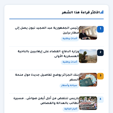
الأكثر قراءة هذا الشهر
رئيس الجمهورية عبد المجيد تبون يصل إلى
1
مطار برلين
أحداث وطنية
وزارة الدفاع: القضاء على إرهابيين بالناحية
2
العسكرية الأولى
أحداث وطنية
بنك الجزائر يوضح تفاصيل جديدة حول منحة
3
السفر
سياحة وأسفار
باريس تنتفض من أجل أيمن صواش.. مسيرة
4
تطالب بالعدالة والقصاص
أخبار الجالية