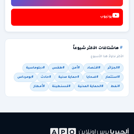
يوتيوب
هاشتاغات الأكثر شيوعاً
الأكثر تداولاً هذا الأسبوع
#الجزائر
#اقتصاد
#أمن
#طقس
#دبلوماسية
#استثمار
#ضحايا
#حماية مدنية
#حادث
#بومرداس
#نفط
#الحماية المدنية
#قسنطينة
#أمطار