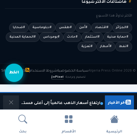
هاشتاغات الأكثر شيوعاً
الأكثر تداولاً هذا الأسبوع
#الجزائر
#اقتصاد
#أمن
#طقس
#دبلوماسية
#ضحايا
#حماية مدنية
#استثمار
#حادث
#بومرداس
#الحماية المدنية
#نفط
#أمطار
#تعزية
© 2026 Algeria Press Online
سياسة الخصوصية
شروط الاستخدام
RSS
Sitemap
الخط
تصميم وبرمجة
JoPixel
آخر الأخبار
ارتفاع أسعار الذهب عالمياً إلى أعلى مستوياته في شهر
الرئيسية
الأقسام
بحث