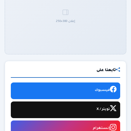
إعلان 300×250
تابعنا على
فيسبوك
تويتر / X
إنستغرام