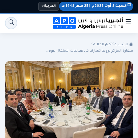
السبت 8 أوت 2026م
|
25 صفر 1448 هـ
العربية
الرئيسية
أخبار الجالية
سفارة الجزائر بروما تشارك في فعاليات الاحتفال بيوم...
الجزائر
الجالية
المنتخب الوطني
سياسة
اقتصاد
رياضة