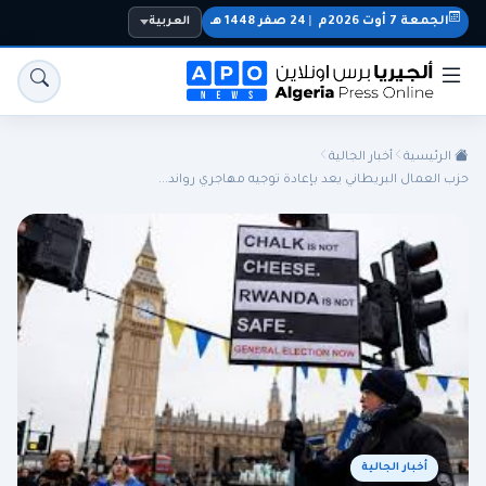
الجمعة 7 أوت 2026م
|
24 صفر 1448 هـ
العربية
الرئيسية
أخبار الجالية
حزب العمال البريطاني يعد بإعادة توجيه مهاجري رواند...
الجزائر
الجالية
المنتخب الوطني
سياسة
اقتصاد
رياضة
أخبار الجالية