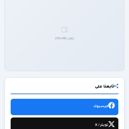
إعلان 300×250
تابعنا على
فيسبوك
تويتر / X