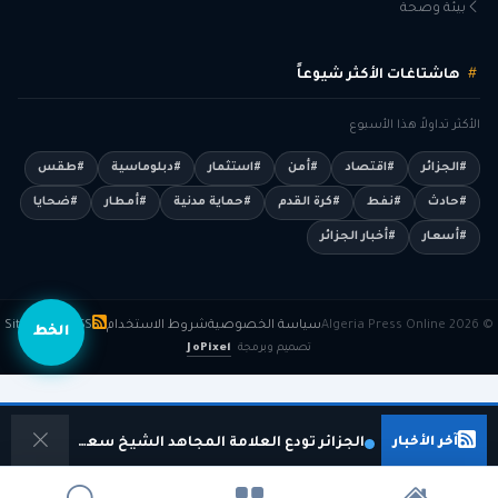
بيئة وصحة
هاشتاغات الأكثر شيوعاً
الأكثر تداولاً هذا الأسبوع
#الجزائر
#اقتصاد
#أمن
#استثمار
#دبلوماسية
#طقس
#حادث
#نفط
#كرة القدم
#حماية مدنية
#أمطار
#ضحايا
#أسعار
#أخبار الجزائر
© 2026 Algeria Press Online
سياسة الخصوصية
شروط الاستخدام
RSS
Sitemap
الخط
تصميم وبرمجة
JoPixel
آخر الأخبار
الجزائر تودع العلامة المجاهد الشيخ سعيد كعباش في موكب جنائزي مهيب