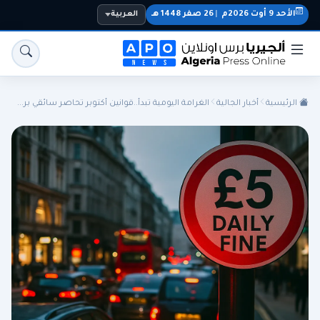
الأحد 9 أوت 2026م
|
26 صفر 1448 هـ
العربية
الرئيسية
أخبار الجالية
الغرامة اليومية تبدأ..قوانين أكتوبر تحاصر سائقي بر...
الجزائر
الجالية
المنتخب الوطني
سياسة
اقتصاد
رياضة