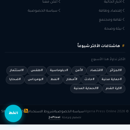
أخبار الجالية
أعلن معنا
إقتصاد وطاقة
سياسة الخصوصية
ثقافة ومجتمع
بيئة وصحة
هاشتاغات الأكثر شيوعاً
الأكثر تداولاً هذا الأسبوع
#الجزائر
#اقتصاد
#أمن
#دبلوماسية
#طقس
#استثمار
#حماية مدنية
#حادث
#أمطار
#نفط
#بومرداس
#ضحايا
#كرة القدم
#الحماية المدنية
© 2026 Algeria Press Online
سياسة الخصوصية
شروط الاستخدام
RSS
Sitemap
الخط
تصميم وبرمجة
JoPixel