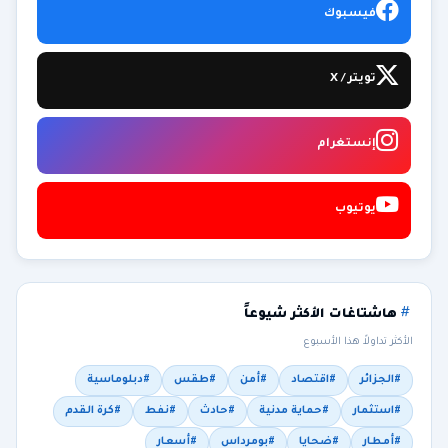
فيسبوك
تويتر / X
إنستغرام
يوتيوب
هاشتاغات الأكثر شيوعاً
الأكثر تداولاً هذا الأسبوع
#الجزائر
#اقتصاد
#أمن
#طقس
#دبلوماسية
#استثمار
#حماية مدنية
#حادث
#نفط
#كرة القدم
#أمطار
#ضحايا
#بومرداس
#أسعار