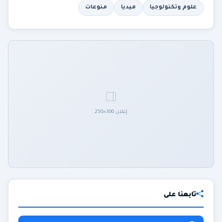
علوم وتكنولوجيا
ميديا
منوعات
إعلان 300×250
تابعنا على