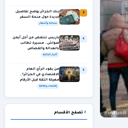
بنك الجزائر يوضح تفاصيل
3
جديدة حول منحة السفر
سياحة وأسفار
باريس تنتفض من أجل أيمن
4
صواش.. مسيرة تطالب
بالعدالة والقصاص
أخبار الجالية
من يقود الرأي العام
5
الاقتصادي في الجزائر؟…
معركة الثقة قبل الأرقام
إقتصاد وطاقة
تصفح الأقسام