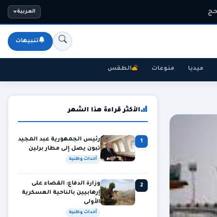
حج
العربية
تنبيهات
ميديا
منوعات
الطقس
الأكثر قراءة هذا الشهر
رئيس الجمهورية عبد المجيد
1
تبون يصل إلى مطار برلين
أحداث وطنية
وزارة الدفاع: القضاء على
2
إرهابيين بالناحية العسكرية
الأولى
أحداث وطنية