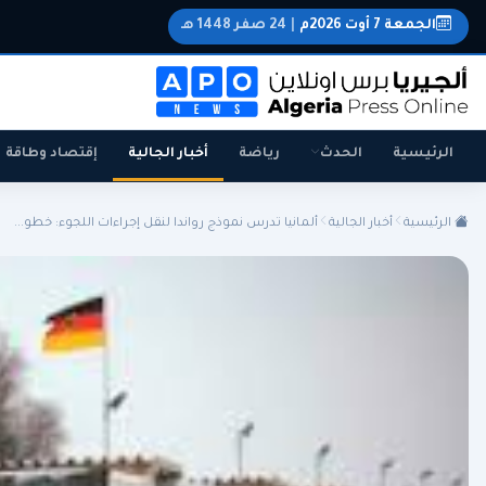
الجمعة 7 أوت 2026م
|
24 صفر 1448 هـ
الرئيسية
الحدث
رياضة
أخبار الجالية
إقتصاد وطاقة
الرئيسية
أخبار الجالية
ألمانيا تدرس نموذج رواندا لنقل إجراءات اللجوء: خطو...
الجزائر
الجالية
المنتخب الوطني
سياسة
اقتصاد