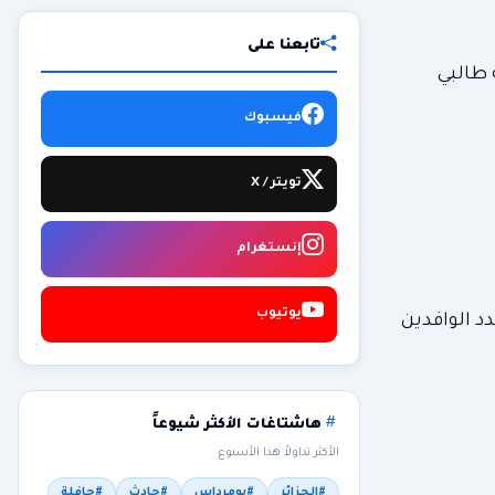
تابعنا على
 طالبي
فيسبوك
تويتر / X
إنستغرام
يوتيوب
دد الوافدين
هاشتاغات الأكثر شيوعاً
الأكثر تداولاً هذا الأسبوع
#الجزائر
#بومرداس
#حادث
#حافلة