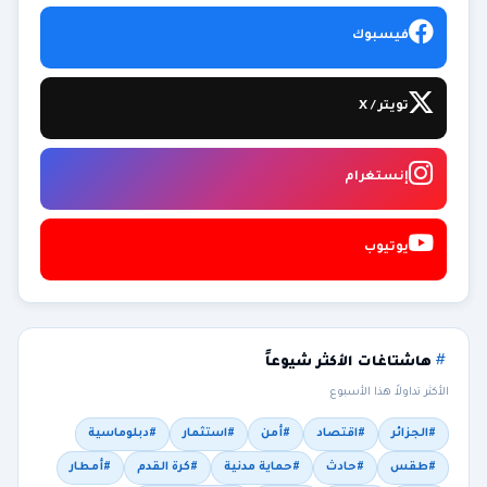
فيسبوك
تويتر / X
إنستغرام
يوتيوب
هاشتاغات الأكثر شيوعاً
الأكثر تداولاً هذا الأسبوع
#الجزائر
#اقتصاد
#أمن
#استثمار
#دبلوماسية
#طقس
#حادث
#حماية مدنية
#كرة القدم
#أمطار