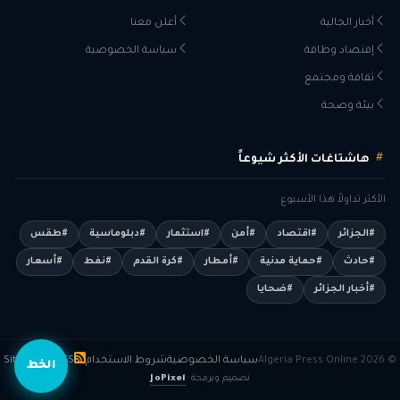
أخبار الجالية
أعلن معنا
إقتصاد وطاقة
سياسة الخصوصية
ثقافة ومجتمع
بيئة وصحة
هاشتاغات الأكثر شيوعاً
الأكثر تداولاً هذا الأسبوع
#الجزائر
#اقتصاد
#أمن
#استثمار
#دبلوماسية
#طقس
#حادث
#حماية مدنية
#أمطار
#كرة القدم
#نفط
#أسعار
#أخبار الجزائر
#ضحايا
© 2026 Algeria Press Online
سياسة الخصوصية
شروط الاستخدام
RSS
Sitemap
الخط
تصميم وبرمجة
JoPixel